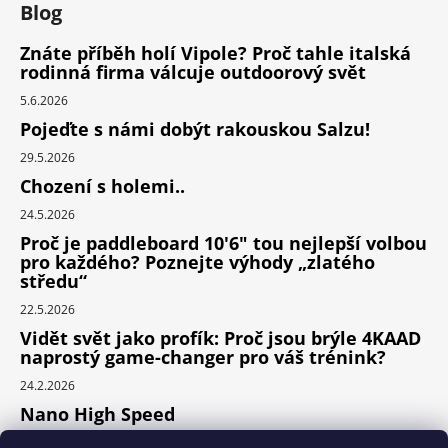
Blog
Znáte příběh holí Vipole? Proč tahle italská
rodinná firma válcuje outdoorový svět
5.6.2026
Pojeďte s námi dobýt rakouskou Salzu!
29.5.2026
Chození s holemi..
24.5.2026
Proč je paddleboard 10'6" tou nejlepší volbou
pro každého? Poznejte výhody „zlatého
středu“
22.5.2026
Vidět svět jako profík: Proč jsou brýle 4KAAD
naprostý game-changer pro váš trénink?
24.2.2026
Nano High Speed
24.1.2026