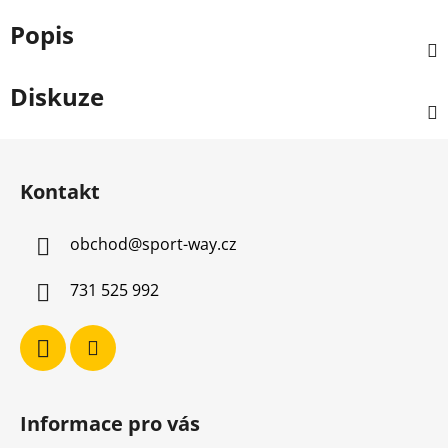
Popis
Diskuze
Z
á
Kontakt
p
a
obchod
@
sport-way.cz
t
í
731 525 992
Informace pro vás