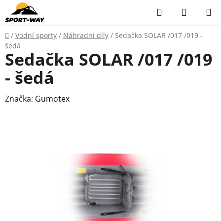
Přejít
Hledat
NÁKUP
na
KOŠÍK
obsah
Domů
/
Vodní sporty
/
Náhradní díly
/
Sedačka SOLAR /017 /019 -
šedá
Sedačka SOLAR /017 /019
- šedá
Značka:
Gumotex