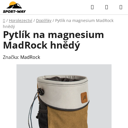
Přejít
Hledat
NÁKUP
na
KOŠÍK
obsah
Domů
/
Horolezectví
/
Doplňky
/
Pytlík na magnesium MadRock
hnědý
Pytlík na magnesium
MadRock hnědý
Značka:
MadRock