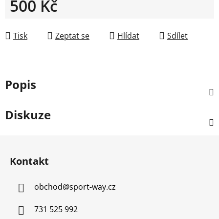
500 Kč
Měrná cena:
Tisk
Zeptat se
Hlídat
Sdílet
Popis
Diskuze
Z
á
Kontakt
p
a
obchod
@
sport-way.cz
t
í
731 525 992