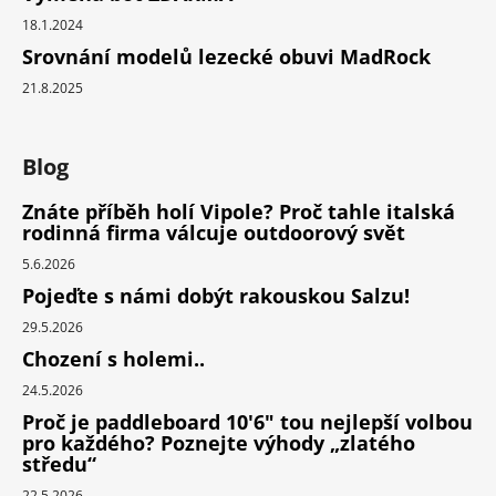
18.1.2024
Srovnání modelů lezecké obuvi MadRock
21.8.2025
Blog
Znáte příběh holí Vipole? Proč tahle italská
rodinná firma válcuje outdoorový svět
5.6.2026
Pojeďte s námi dobýt rakouskou Salzu!
29.5.2026
Chození s holemi..
24.5.2026
Proč je paddleboard 10'6" tou nejlepší volbou
pro každého? Poznejte výhody „zlatého
středu“
22.5.2026