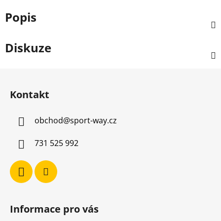
Popis
Diskuze
Z
á
Kontakt
p
a
obchod
@
sport-way.cz
t
í
731 525 992
Informace pro vás