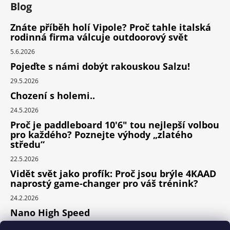
Blog
Znáte příběh holí Vipole? Proč tahle italská
rodinná firma válcuje outdoorový svět
5.6.2026
Pojeďte s námi dobýt rakouskou Salzu!
29.5.2026
Chození s holemi..
24.5.2026
Proč je paddleboard 10'6" tou nejlepší volbou
pro každého? Poznejte výhody „zlatého
středu“
22.5.2026
Vidět svět jako profík: Proč jsou brýle 4KAAD
naprostý game-changer pro váš trénink?
24.2.2026
Nano High Speed
24.1.2026