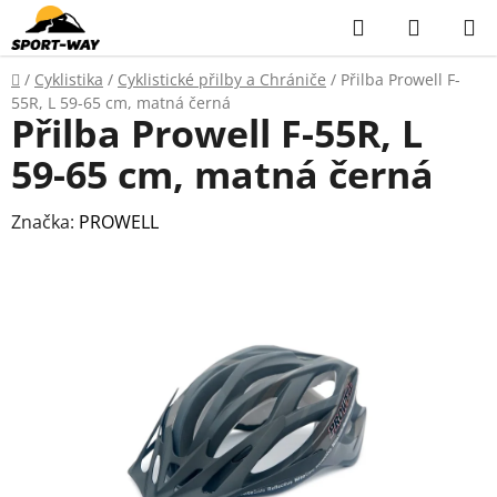
Přejít
Hledat
NÁKUP
na
KOŠÍK
obsah
Domů
/
Cyklistika
/
Cyklistické přilby a Chrániče
/
Přilba Prowell F-
55R, L 59-65 cm, matná černá
Přilba Prowell F-55R, L
59-65 cm, matná černá
Značka:
PROWELL