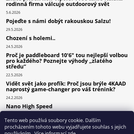
rodinná firma válcuje outdoorový svět
5.6.2026
Pojeďte s námi dobýt rakouskou Salzu!
29.5.2026
Chození s holemi..
24.5.2026
Proč je paddleboard 10'6" tou nejlepší volbou
pro každého? Poznejte výhody „zlatého
středu“
22.5.2026
Vidět svět jako profík: Proč jsou brýle 4KAAD
naprostý game-changer pro váš trénink?
24.2.2026
Nano High Speed
24.1.2026
Tento web používá soubory cookie. Dalším
Nejlepší cyklodoplňky v porovnání cena /
procházením tohoto webu vyjadřujete souhlas s jejich
výkon
používáním.. Více informací
zde
.