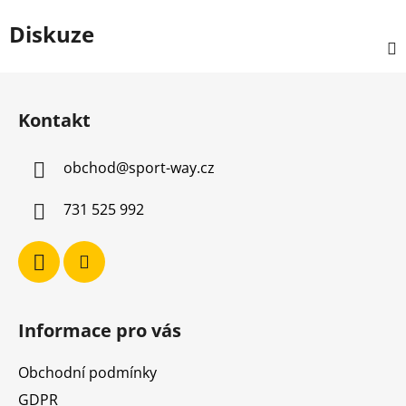
Diskuze
Z
á
Kontakt
p
a
obchod
@
sport-way.cz
t
í
731 525 992
Informace pro vás
Obchodní podmínky
GDPR