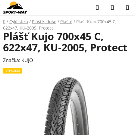
Přejít
Hledat
NÁKUP
na
KOŠÍK
obsah
Domů
/
Cyklistika
/
Pláště, duše
/
Pláště
/
Plášť Kujo 700x45 C,
622x47, KU-2005, Protect
Plášť Kujo 700x45 C,
622x47, KU-2005, Protect
Značka:
KUJO
VÝPRODEJ