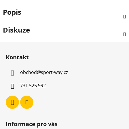
Popis
Diskuze
Z
á
Kontakt
p
a
obchod
@
sport-way.cz
t
í
731 525 992
Informace pro vás