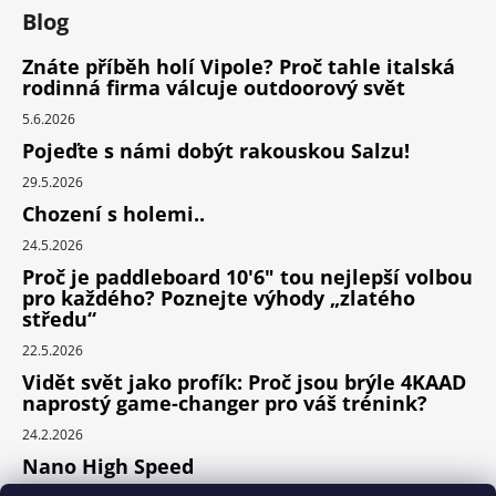
Blog
Znáte příběh holí Vipole? Proč tahle italská
rodinná firma válcuje outdoorový svět
5.6.2026
Pojeďte s námi dobýt rakouskou Salzu!
29.5.2026
Chození s holemi..
24.5.2026
Proč je paddleboard 10'6" tou nejlepší volbou
pro každého? Poznejte výhody „zlatého
středu“
22.5.2026
Vidět svět jako profík: Proč jsou brýle 4KAAD
naprostý game-changer pro váš trénink?
24.2.2026
Nano High Speed