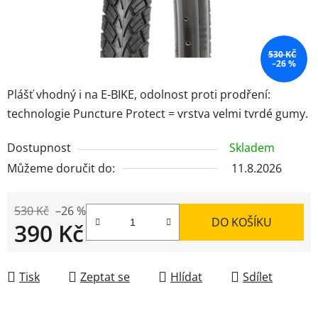
530 KČ
–26 %
Plášť vhodný i na E-BIKE, odolnost proti prodření:
technologie Puncture Protect = vrstva velmi tvrdé gumy.
Dostupnost
Skladem
Můžeme doručit do:
11.8.2026
530 Kč
–26 %
DO KOŠÍKU
390 Kč
Měrná cena:
Tisk
Zeptat se
Hlídat
Sdílet