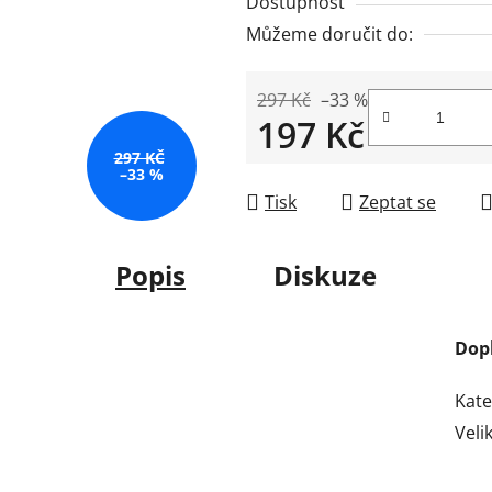
Dostupnost
Můžeme doručit do:
297 Kč
–33 %
197 Kč
297 KČ
Měrná cena:
–33 %
Tisk
Zeptat se
Popis
Diskuze
Dop
Kate
Veli