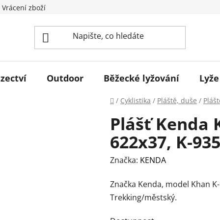
 Vrácení zboží
zectví
Outdoor
Běžecké lyžování
Lyže
Domů
/
Cyklistika
/
Pláště, duše
/
Plášt
Plášť Kenda 
622x37, K-93
Značka:
KENDA
Značka Kenda, model Khan K-
Trekking/městský.