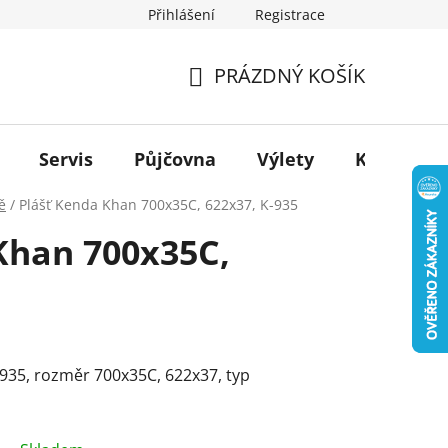
Přihlášení
Registrace
PRÁZDNÝ KOŠÍK
NÁKUPNÍ
KOŠÍK
Servis
Půjčovna
Výlety
Kontakt
ě
/
Plášť Kenda Khan 700x35C, 622x37, K-935
Khan 700x35C,
5
935, rozměr 700x35C, 622x37, typ