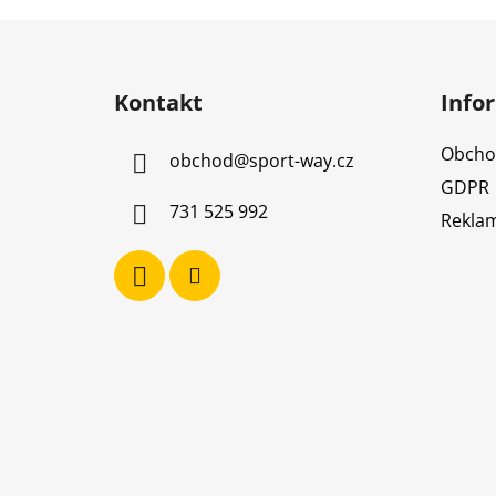
Z
á
Kontakt
Info
p
a
Obcho
obchod
@
sport-way.cz
t
GDPR
í
731 525 992
Reklam