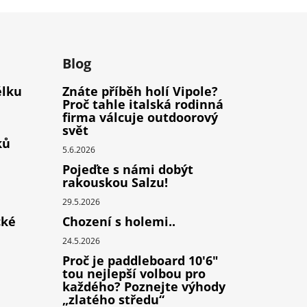
m
Blog
élku
Znáte příběh holí Vipole?
Proč tahle italská rodinná
firma válcuje outdoorový
svět
ků
5.6.2026
Pojeďte s námi dobýt
rakouskou Salzu!
29.5.2026
cké
Chození s holemi..
24.5.2026
Proč je paddleboard 10'6"
tou nejlepší volbou pro
každého? Poznejte výhody
„zlatého středu“