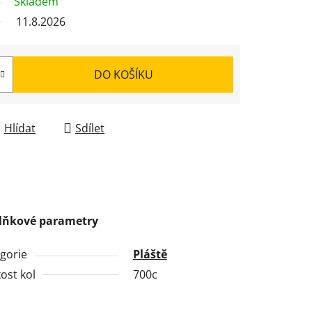
Skladem
11.8.2026
DO KOŠÍKU
Hlídat
Sdílet
lňkové parametry
gorie
Pláště
kost kol
700c