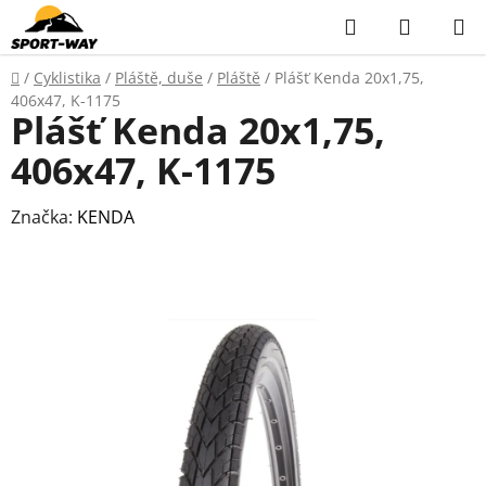
Přejít
Hledat
NÁKUP
na
KOŠÍK
obsah
Domů
/
Cyklistika
/
Pláště, duše
/
Pláště
/
Plášť Kenda 20x1,75,
406x47, K-1175
Plášť Kenda 20x1,75,
406x47, K-1175
Značka:
KENDA