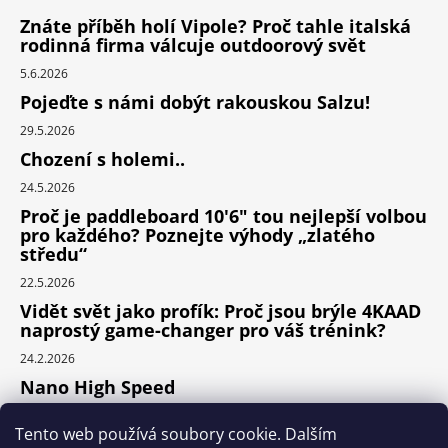
Znáte příběh holí Vipole? Proč tahle italská
rodinná firma válcuje outdoorový svět
5.6.2026
Pojeďte s námi dobýt rakouskou Salzu!
29.5.2026
Chození s holemi..
24.5.2026
Proč je paddleboard 10'6" tou nejlepší volbou
pro každého? Poznejte výhody „zlatého
středu“
22.5.2026
Vidět svět jako profík: Proč jsou brýle 4KAAD
naprostý game-changer pro váš trénink?
24.2.2026
Nano High Speed
24.1.2026
Tento web používá soubory cookie. Dalším
Nejlepší cyklodoplňky v porovnání cena /