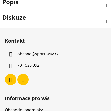
Popis
Diskuze
Z
á
Kontakt
p
a
obchod
@
sport-way.cz
t
í
731 525 992
Informace pro vás
Obchodní podmínky