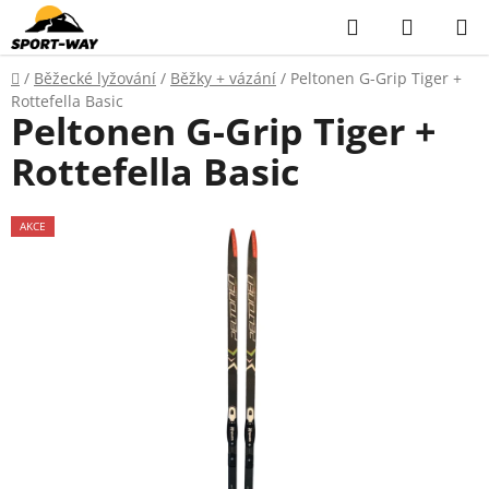
Přejít
Hledat
NÁKUP
na
KOŠÍK
obsah
Domů
/
Běžecké lyžování
/
Běžky + vázání
/
Peltonen G-Grip Tiger +
Rottefella Basic
Peltonen G-Grip Tiger +
Rottefella Basic
AKCE