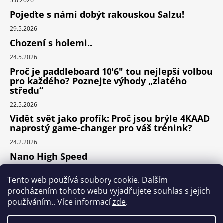
5.6.2026
Pojeďte s námi dobýt rakouskou Salzu!
29.5.2026
Chození s holemi..
24.5.2026
Proč je paddleboard 10'6" tou nejlepší volbou
pro každého? Poznejte výhody „zlatého
středu“
22.5.2026
Vidět svět jako profík: Proč jsou brýle 4KAAD
naprostý game-changer pro váš trénink?
24.2.2026
Nano High Speed
24.1.2026
Tento web používá soubory cookie. Dalším
Nejlepší cyklodoplňky v porovnání cena /
procházením tohoto webu vyjadřujete souhlas s jejich
výkon
používáním.. Více informací
zde
.
24.9.2025