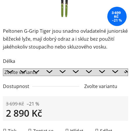
3 699
KČ
–21 %
Peltonen G-Grip Tiger jsou snadno ovladatelné juniorské
běžecké lyže, mají dobrý odraz a i skluz bez použití
jakéhokoliv stoupacího nebo skluzového vosku.
Délka
Dostupnost
Zvolte variantu
3 699 Kč
–21 %
2 890 Kč
Měrná cena:
Tisk
Zeptat se
Hlídat
Sdílet