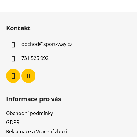
Z
á
Kontakt
p
a
obchod
@
sport-way.cz
t
í
731 525 992
Informace pro vás
Obchodní podmínky
GDPR
Reklamace a Vrácení zboží