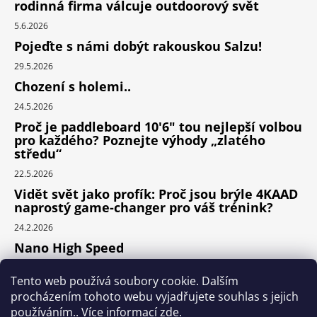
rodinná firma válcuje outdoorový svět
5.6.2026
Pojeďte s námi dobýt rakouskou Salzu!
29.5.2026
Chození s holemi..
24.5.2026
Proč je paddleboard 10'6" tou nejlepší volbou
pro každého? Poznejte výhody „zlatého
středu“
22.5.2026
Vidět svět jako profík: Proč jsou brýle 4KAAD
naprostý game-changer pro váš trénink?
24.2.2026
Nano High Speed
24.1.2026
Tento web používá soubory cookie. Dalším
Nejlepší cyklodoplňky v porovnání cena /
procházením tohoto webu vyjadřujete souhlas s jejich
výkon
používáním.. Více informací
zde
.