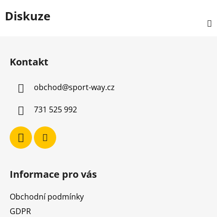
Diskuze
Z
á
Kontakt
p
a
obchod
@
sport-way.cz
t
í
731 525 992
Informace pro vás
Obchodní podmínky
GDPR