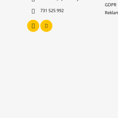
t
GDPR
í
731 525 992
Reklam