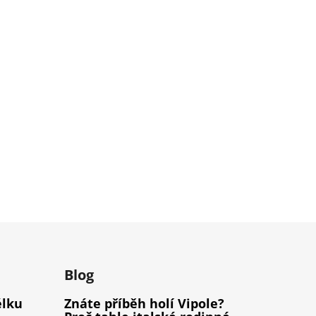
m
Blog
élku
Znáte příběh holí Vipole?