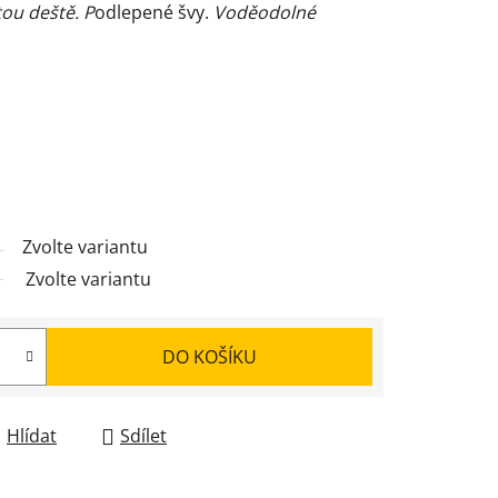
tou deště. P
odlepené švy.
Voděodolné
Zvolte variantu
Zvolte variantu
DO KOŠÍKU
Hlídat
Sdílet