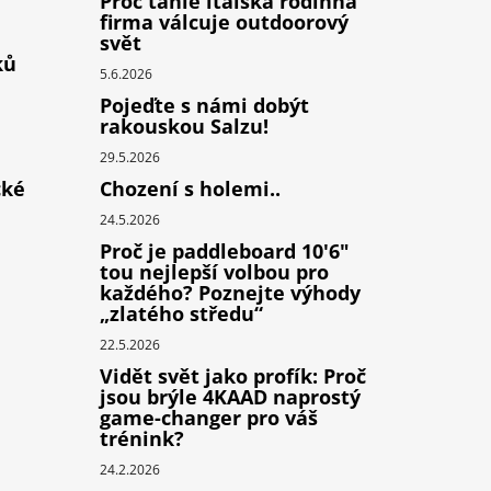
Proč tahle italská rodinná
firma válcuje outdoorový
svět
ků
5.6.2026
Pojeďte s námi dobýt
rakouskou Salzu!
29.5.2026
cké
Chození s holemi..
24.5.2026
Proč je paddleboard 10'6"
tou nejlepší volbou pro
každého? Poznejte výhody
„zlatého středu“
22.5.2026
Vidět svět jako profík: Proč
jsou brýle 4KAAD naprostý
game-changer pro váš
trénink?
24.2.2026