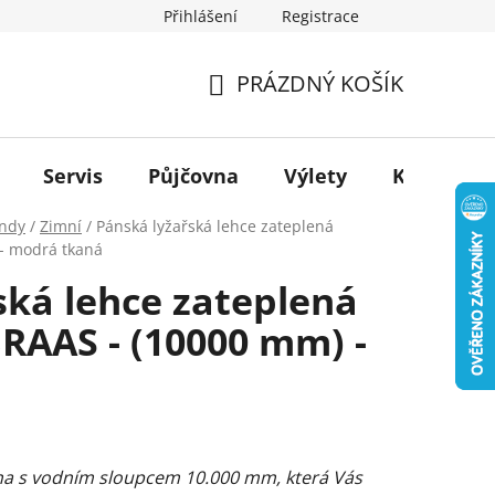
Přihlášení
Registrace
PRÁZDNÝ KOŠÍK
NÁKUPNÍ
KOŠÍK
Servis
Půjčovna
Výlety
Kontakt
ndy
/
Zimní
/
Pánská lyžařská lehce zateplená
- modrá tkaná
ská lehce zateplená
RAAS - (10000 mm) -
na s vodním sloupcem 10.000 mm, která Vás