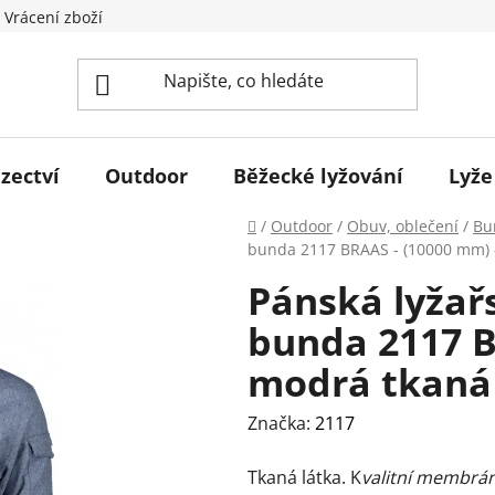
 Vrácení zboží
zectví
Outdoor
Běžecké lyžování
Lyže
Domů
/
Outdoor
/
Obuv, oblečení
/
Bu
bunda 2117 BRAAS - (10000 mm) 
Pánská lyžař
bunda 2117 B
modrá tkaná
Značka:
2117
Tkaná látka. K
valitní membrá