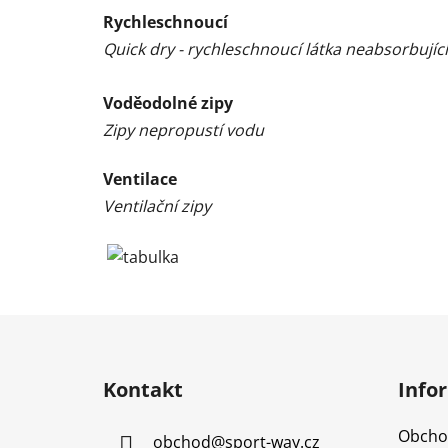
Rychleschnoucí
Quick dry - rychleschnoucí látka neabsorbující
Voděodolné zipy
Zipy nepropustí vodu
Ventilace
Ventilační zipy
Z
á
Kontakt
Info
p
a
Obcho
obchod
@
sport-way.cz