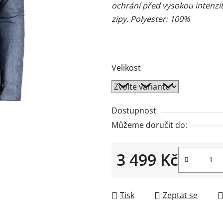
ochrání před vysokou intenzi
zipy.
Polyester: 100%
Velikost
Dostupnost
Můžeme doručit do:
3 499 Kč
Měrná cena:
Tisk
Zeptat se