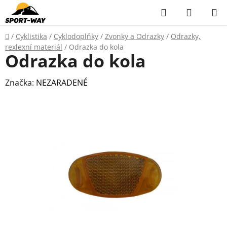
Přejít
Hledat
NÁKUP
na
KOŠÍK
obsah
Domů
/
Cyklistika
/
Cyklodoplňky
/
Zvonky a Odrazky
/
Odrazky,
rexlexní materiál
/
Odrazka do kola
Odrazka do kola
Značka:
NEZARADENÉ