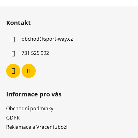
Z
á
Kontakt
p
a
obchod
@
sport-way.cz
t
í
731 525 992
Informace pro vás
Obchodní podmínky
GDPR
Reklamace a Vrácení zboží