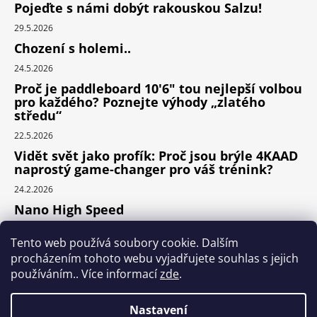
Pojeďte s námi dobýt rakouskou Salzu!
29.5.2026
Chození s holemi..
24.5.2026
Proč je paddleboard 10'6" tou nejlepší volbou
pro každého? Poznejte výhody „zlatého
středu“
22.5.2026
Vidět svět jako profík: Proč jsou brýle 4KAAD
naprostý game-changer pro váš trénink?
24.2.2026
Nano High Speed
24.1.2026
Tento web používá soubory cookie. Dalším
Nejlepší cyklodoplňky v porovnání cena /
procházením tohoto webu vyjadřujete souhlas s jejich
výkon
používáním.. Více informací
zde
.
24.9.2025
Nastavení