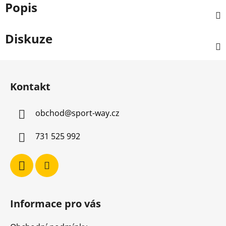
Popis
Diskuze
Z
á
Kontakt
p
a
obchod
@
sport-way.cz
t
í
731 525 992
Informace pro vás