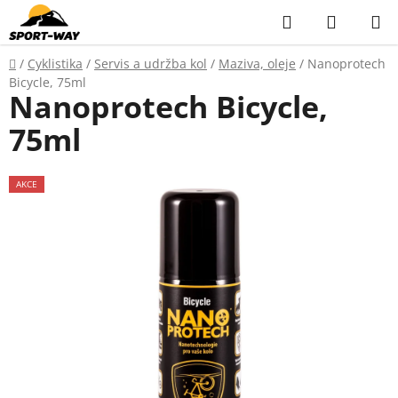
Přejít
Hledat
NÁKUP
na
KOŠÍK
obsah
Domů
/
Cyklistika
/
Servis a udržba kol
/
Maziva, oleje
/
Nanoprotech
Bicycle, 75ml
Nanoprotech Bicycle,
75ml
AKCE