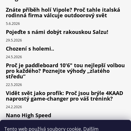
Znáte příběh holí Vipole? Proč tahle italská
rodinná firma válcuje outdoorový svět
5.6.2026
Pojeďte s námi dobýt rakouskou Salzu!
29.5.2026
Chození s holemi..
24.5.2026
Proč je paddleboard 10'6" tou nejlepší volbou
pro každého? Poznejte výhody „zlatého
středu“
22.5.2026
Vidět svět jako profík: Proč jsou brýle 4KAAD
naprostý game-changer pro váš trénink?
24.2.2026
Nano High Speed
24.1.2026
Tento web používá soubory cookie. Dalším