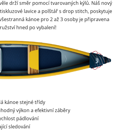
ěle drží směr pomocí tvarovaných kýlů. Náš nový
iskluzové lavice a polštář s drop stitch, poskytuje
všestranná kánoe pro 2 až 3 osoby je připravena
ružství hned po vybalení!
dá kánoe stejné třídy
uhodný výkon a efektivní záběry
ychlost pádlování
jící sledování