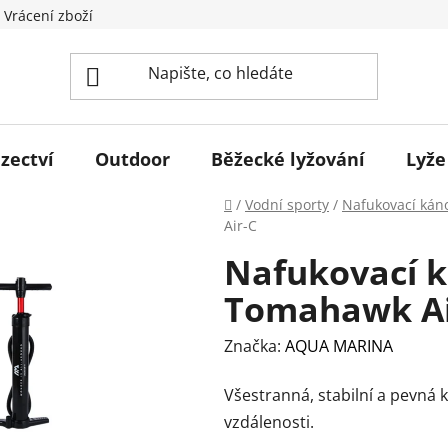
 Vrácení zboží
zectví
Outdoor
Běžecké lyžování
Lyže
Domů
/
Vodní sporty
/
Nafukovací kán
Air-C
Nafukovací 
Tomahawk Ai
Značka:
AQUA MARINA
Všestranná, stabilní a pevná 
vzdálenosti.