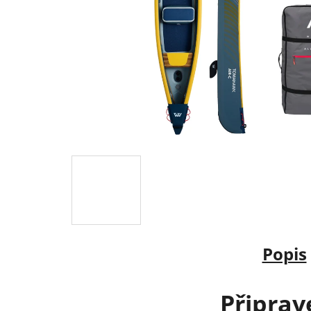
Popis
Připrave