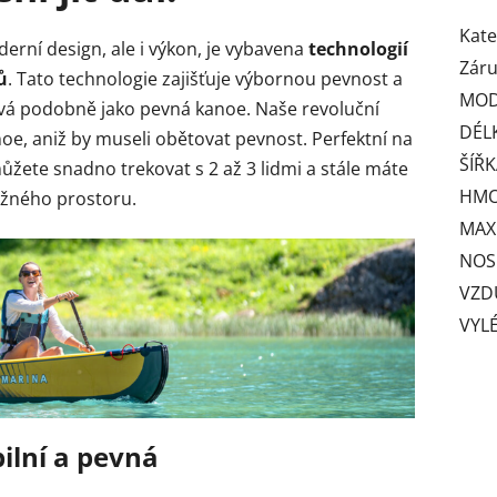
Kate
ní design, ale i výkon, je
vybavena
technologií
Zár
ů
. Tato technologie zajišťuje výbornou pevnost a
MOD
ová podobně jako pevná kanoe.
Naše revoluční
DÉL
noe, aniž by museli obětovat pevnost. Perfektní na
ŠÍŘ
ůžete snadno trekovat s 2 až 3 lidmi a stále máte
HMO
ožného prostoru.
MAX.
NOS
VZD
VYL
bilní a pevná