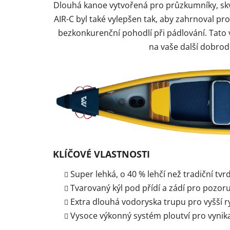
Dlouhá kanoe vytvořená pro průzkumníky, skv
AIR-C byl také vylepšen tak, aby zahrnoval prot
bezkonkurenční pohodlí při pádlování. Tato 
na vaše další dobrod
KLÍČOVÉ VLASTNOSTI
Super lehká, o 40 % lehčí než tradiční tvr
Tvarovaný kýl pod přídí a zádí pro pozor
Extra dlouhá vodoryska trupu pro vyšší r
Vysoce výkonný systém ploutví pro vynika