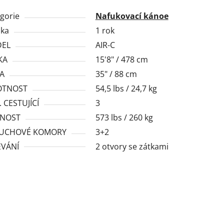
gorie
Nafukovací kánoe
uka
1 rok
EL
AIR-C
KA
15'8" / 478 cm
KA
35" / 88 cm
TNOST
54,5 lbs / 24,7 kg
 CESTUJÍCÍ
3
NOST
573 lbs / 260 kg
UCHOVÉ KOMORY
3+2
ÉVÁNÍ
2 otvory se zátkami