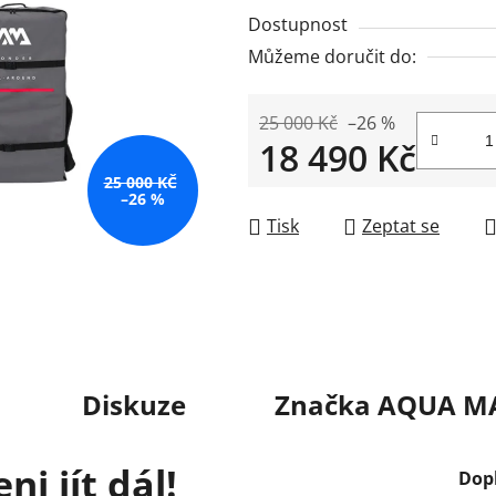
Dostupnost
Můžeme doručit do:
25 000 Kč
–26 %
18 490 Kč
25 000 KČ
Měrná cena:
–26 %
Tisk
Zeptat se
Diskuze
Značka
AQUA M
ni jít dál!
Dop