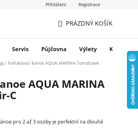
Přihlášení
Registrace
PRÁZDNÝ KOŠÍK
NÁKUPNÍ
KOŠÍK
Servis
Půjčovna
Výlety
Kontakt
oe
/
Nafukovací kanoe AQUA MARINA Tomahawk
kanoe AQUA MARINA
r-C
kánoe pro 2 až 3 osoby je perfektní na dlouhé