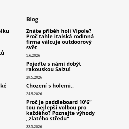
m
Blog
élku
Znáte příběh holí Vipole?
Proč tahle italská rodinná
firma válcuje outdoorový
svět
ků
5.6.2026
Pojeďte s námi dobýt
rakouskou Salzu!
29.5.2026
cké
Chození s holemi..
24.5.2026
Proč je paddleboard 10'6"
tou nejlepší volbou pro
každého? Poznejte výhody
„zlatého středu“
22.5.2026