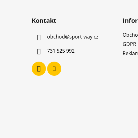
Z
á
Kontakt
Info
p
a
Obcho
obchod
@
sport-way.cz
t
GDPR
í
731 525 992
Reklam