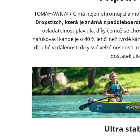
TOMAHAWK AIR-C má nejen ohromující a moder
Dropstitch, která je známá z paddleboard
ovladatelnost plavidla, díky čemuž se ch
nafukovací kánoe je o 40 % lehčí než tvrdé ká
dlouhé vzdálenosti díky své velké nosnosti, m
dostatek úl
Ultra sta