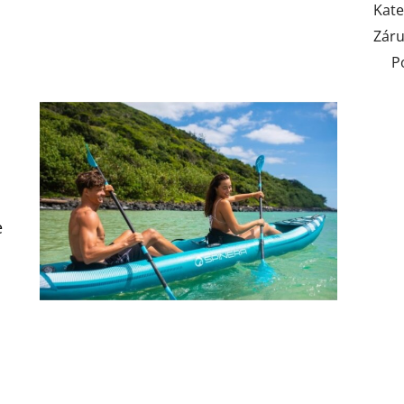
Kate
Zár
P
e