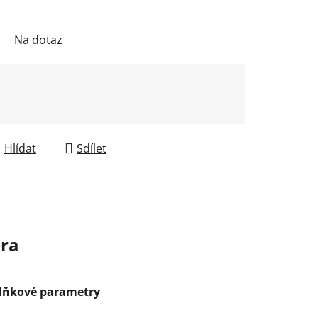
Na dotaz
Hlídat
Sdílet
ra
lňkové parametry