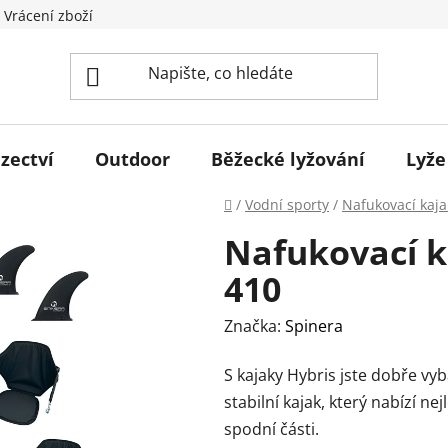
 Vrácení zboží
zectví
Outdoor
Běžecké lyžování
Lyže
Domů
/
Vodní sporty
/
Nafukovací kaja
Nafukovací k
410
Značka:
Spinera
S kajaky Hybris jste dobře vy
stabilní kajak, který nabízí ne
spodní části.