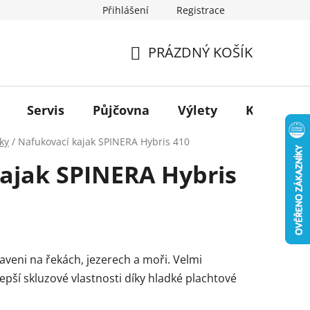
Přihlášení
Registrace
PRÁZDNÝ KOŠÍK
NÁKUPNÍ
KOŠÍK
Servis
Půjčovna
Výlety
Kontakt
ky
/
Nafukovací kajak SPINERA Hybris 410
ajak SPINERA Hybris
baveni na řekách, jezerech a moři. Velmi
jlepší skluzové vlastnosti díky hladké plachtové