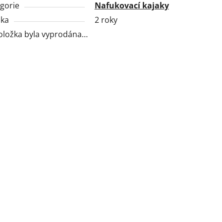
gorie
Nafukovací kajaky
uka
2 roky
oložka byla vyprodána…