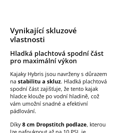
Vynikající skluzové
vlastnosti
Hladká plachtová spodní část
pro maximální výkon
Kajaky Hybris jsou navrženy s důrazem
na
stabilitu a skluz
. Hladká plachtová
spodní část zajišťuje, že tento kajak
hladce klouže po vodní hladině, což
vám umožní snadné a efektivní
pádlování.
Díky
8 cm Dropstitch podlaze
, kterou
lze nafouknout až na 10 PSI, je