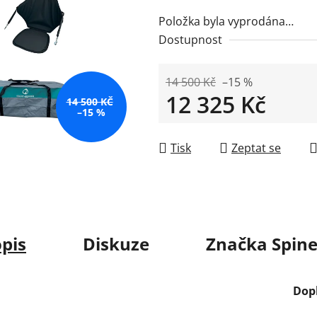
Položka byla vyprodána…
Dostupnost
14 500 Kč
–15 %
12 325 Kč
14 500 KČ
–15 %
Měrná cena:
Tisk
Zeptat se
pis
Diskuze
Značka
Spine
Dop