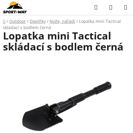
Přejít
Hledat
NÁKUP
na
KOŠÍK
obsah
Domů
/
Outdoor
/
Doplňky
/
Nože, nářadí
/
Lopatka mini Tactical
skládací s bodlem černá
Lopatka mini Tactical
skládací s bodlem černá