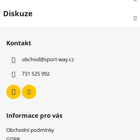
Diskuze
Z
á
Kontakt
p
a
obchod
@
sport-way.cz
t
í
731 525 992
Informace pro vás
Obchodní podmínky
GDPR