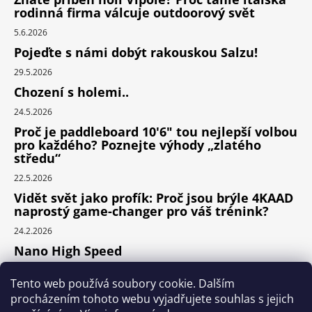
rodinná firma válcuje outdoorový svět
5.6.2026
Pojeďte s námi dobýt rakouskou Salzu!
29.5.2026
Chození s holemi..
24.5.2026
Proč je paddleboard 10'6" tou nejlepší volbou
pro každého? Poznejte výhody „zlatého
středu“
22.5.2026
Vidět svět jako profík: Proč jsou brýle 4KAAD
naprostý game-changer pro váš trénink?
24.2.2026
Nano High Speed
24.1.2026
Tento web používá soubory cookie. Dalším
Nejlepší cyklodoplňky v porovnání cena /
procházením tohoto webu vyjadřujete souhlas s jejich
výkon