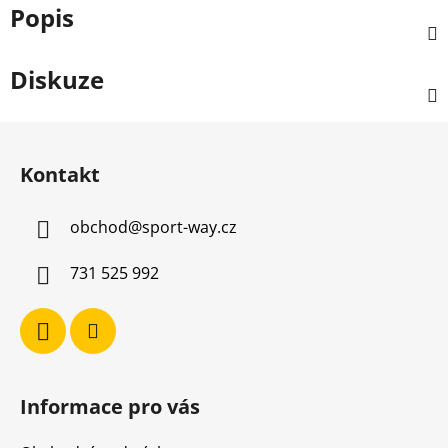
Popis
Diskuze
Z
á
Kontakt
p
a
obchod
@
sport-way.cz
t
í
731 525 992
Informace pro vás