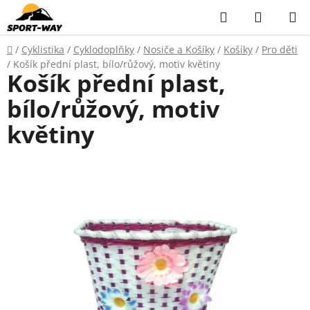
Přejít
Hledat
NÁKUP
na
KOŠÍK
obsah
Domů
/
Cyklistika
/
Cyklodoplňky
/
Nosiče a Košíky
/
Košíky
/
Pro děti
/
Košík přední plast, bílo/růžový, motiv květiny
Košík přední plast,
bílo/růžový, motiv
květiny