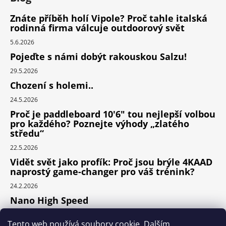
Znáte příběh holí Vipole? Proč tahle italská
rodinná firma válcuje outdoorový svět
5.6.2026
Pojeďte s námi dobýt rakouskou Salzu!
29.5.2026
Chození s holemi..
24.5.2026
Proč je paddleboard 10'6" tou nejlepší volbou
pro každého? Poznejte výhody „zlatého
středu“
22.5.2026
Vidět svět jako profík: Proč jsou brýle 4KAAD
naprostý game-changer pro váš trénink?
24.2.2026
Nano High Speed
24.1.2026
Tento web používá soubory cookie. Dalším