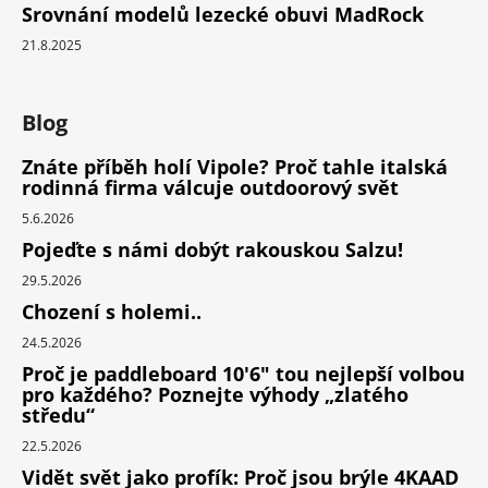
Srovnání modelů lezecké obuvi MadRock
21.8.2025
Blog
Znáte příběh holí Vipole? Proč tahle italská
rodinná firma válcuje outdoorový svět
5.6.2026
Pojeďte s námi dobýt rakouskou Salzu!
29.5.2026
Chození s holemi..
24.5.2026
Proč je paddleboard 10'6" tou nejlepší volbou
pro každého? Poznejte výhody „zlatého
středu“
22.5.2026
Vidět svět jako profík: Proč jsou brýle 4KAAD