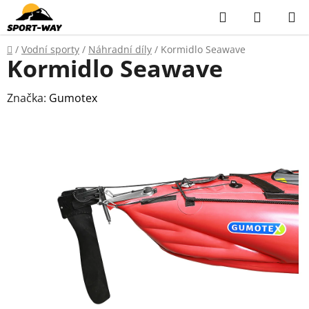
Přejít
Hledat
NÁKUP
na
KOŠÍK
obsah
Domů
/
Vodní sporty
/
Náhradní díly
/
Kormidlo Seawave
Kormidlo Seawave
Značka:
Gumotex