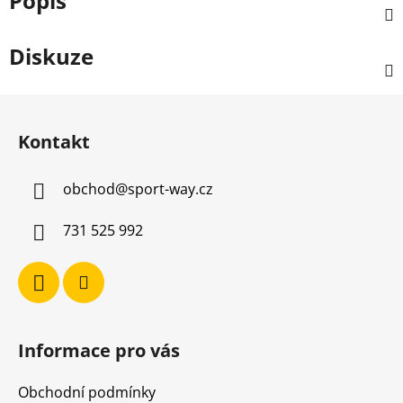
Popis
Diskuze
Z
á
Kontakt
p
a
obchod
@
sport-way.cz
t
í
731 525 992
Informace pro vás
Obchodní podmínky