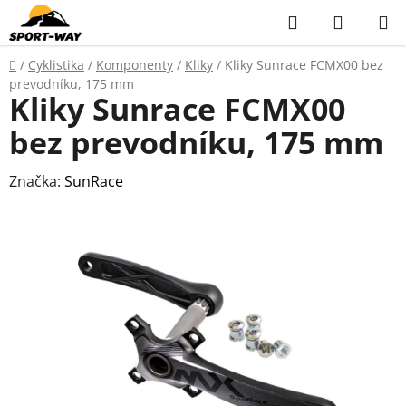
Přejít
Hledat
NÁKUP
na
KOŠÍK
obsah
Domů
/
Cyklistika
/
Komponenty
/
Kliky
/
Kliky Sunrace FCMX00 bez
prevodníku, 175 mm
Kliky Sunrace FCMX00
bez prevodníku, 175 mm
Značka:
SunRace