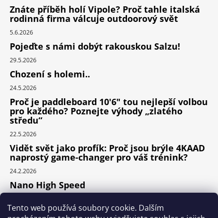
Znáte příběh holí Vipole? Proč tahle italská
rodinná firma válcuje outdoorový svět
5.6.2026
Pojeďte s námi dobýt rakouskou Salzu!
29.5.2026
Chození s holemi..
24.5.2026
Proč je paddleboard 10'6" tou nejlepší volbou
pro každého? Poznejte výhody „zlatého
středu“
22.5.2026
Vidět svět jako profík: Proč jsou brýle 4KAAD
naprostý game-changer pro váš trénink?
24.2.2026
Nano High Speed
24.1.2026
Tento web používá soubory cookie. Dalším
Nejlepší cyklodoplňky v porovnání cena /