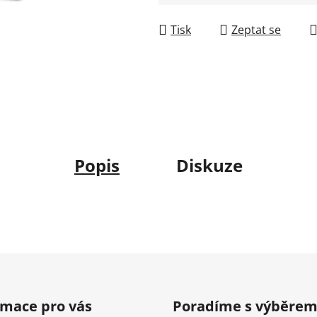
Měrná cena:
Tisk
Zeptat se
Popis
Diskuze
rmace pro vás
Poradíme s výběre