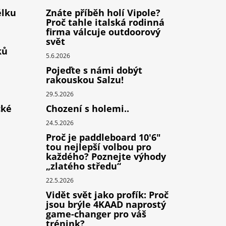
élku
Znáte příběh holí Vipole?
Proč tahle italská rodinná
firma válcuje outdoorový
svět
ků
5.6.2026
Pojeďte s námi dobýt
rakouskou Salzu!
29.5.2026
cké
Chození s holemi..
24.5.2026
Proč je paddleboard 10'6"
tou nejlepší volbou pro
každého? Poznejte výhody
„zlatého středu“
22.5.2026
Vidět svět jako profík: Proč
jsou brýle 4KAAD naprostý
game-changer pro váš
trénink?