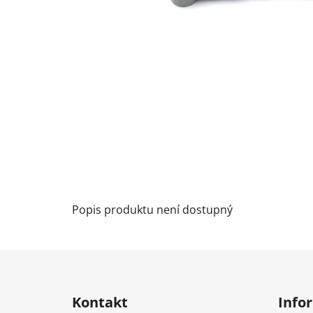
Popis produktu není dostupný
Z
á
Kontakt
Info
p