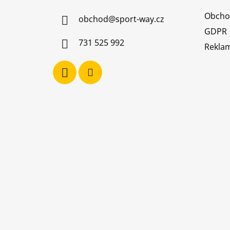
a
Obcho
obchod
@
sport-way.cz
t
GDPR
í
731 525 992
Reklam