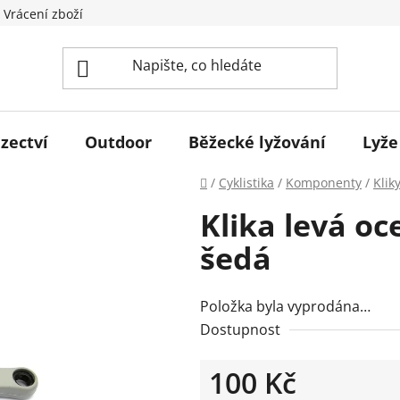
 Vrácení zboží
zectví
Outdoor
Běžecké lyžování
Lyže
Domů
/
Cyklistika
/
Komponenty
/
Klik
Klika levá oc
šedá
Položka byla vyprodána…
Dostupnost
100 Kč