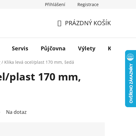
Přihlášení
Registrace
PRÁZDNÝ KOŠÍK
NÁKUPNÍ
KOŠÍK
Servis
Půjčovna
Výlety
Kontakt
y
/
Klika levá ocel/plast 170 mm, šedá
el/plast 170 mm,
Na dotaz