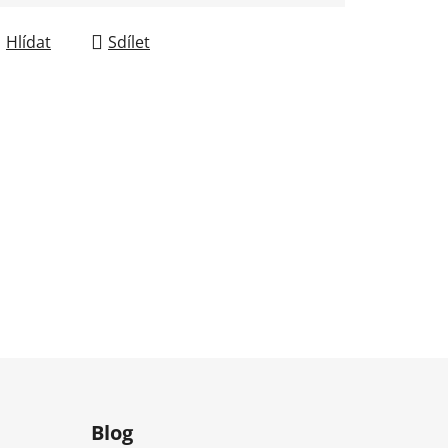
Hlídat
Sdílet
m
Blog