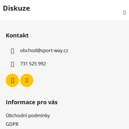
Diskuze
Z
á
Kontakt
p
a
obchod
@
sport-way.cz
t
í
731 525 992
Informace pro vás
Obchodní podmínky
GDPR