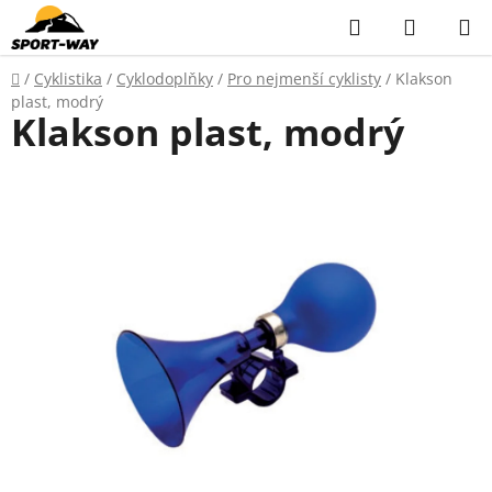
Přejít
Hledat
NÁKUP
na
KOŠÍK
obsah
Domů
/
Cyklistika
/
Cyklodoplňky
/
Pro nejmenší cyklisty
/
Klakson
plast, modrý
Klakson plast, modrý