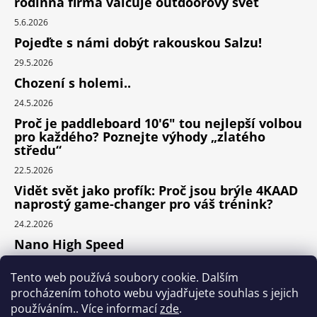
rodinná firma válcuje outdoorový svět
5.6.2026
Pojeďte s námi dobýt rakouskou Salzu!
29.5.2026
Chození s holemi..
24.5.2026
Proč je paddleboard 10'6" tou nejlepší volbou
pro každého? Poznejte výhody „zlatého
středu“
22.5.2026
Vidět svět jako profík: Proč jsou brýle 4KAAD
naprostý game-changer pro váš trénink?
24.2.2026
Nano High Speed
24.1.2026
Tento web používá soubory cookie. Dalším
Nejlepší cyklodoplňky v porovnání cena /
procházením tohoto webu vyjadřujete souhlas s jejich
výkon
používáním.. Více informací
zde
.