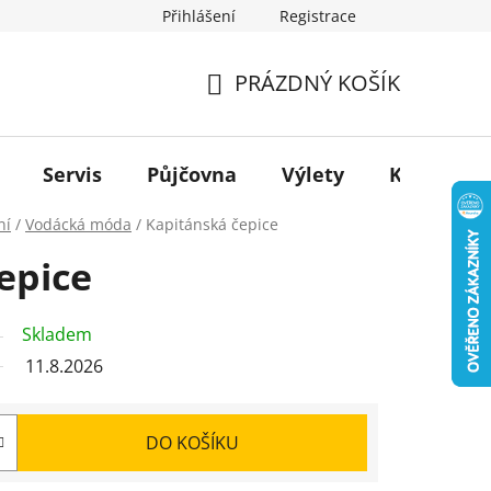
Přihlášení
Registrace
PRÁZDNÝ KOŠÍK
NÁKUPNÍ
KOŠÍK
Servis
Půjčovna
Výlety
Kontakt
ní
/
Vodácká móda
/
Kapitánská čepice
epice
Skladem
11.8.2026
DO KOŠÍKU