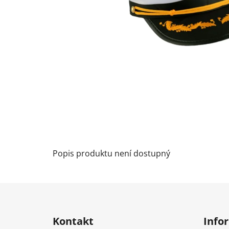
Popis produktu není dostupný
Z
á
Kontakt
Info
p