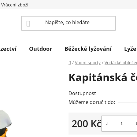
 Vrácení zboží
zectví
Outdoor
Běžecké lyžování
Lyže
Domů
/
Vodní sporty
/
Vodácké obleče
Kapitánská č
Dostupnost
Můžeme doručit do:
200 Kč
Měrná cena: