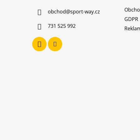
a
Obcho
obchod
@
sport-way.cz
t
GDPR
í
731 525 992
Reklam