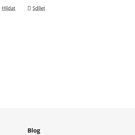
Hlídat
Sdílet
m
Blog