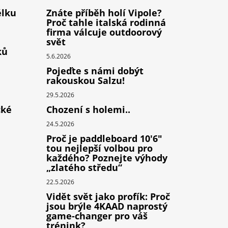
élku
Znáte příběh holí Vipole?
Proč tahle italská rodinná
firma válcuje outdoorový
svět
ků
5.6.2026
Pojeďte s námi dobýt
rakouskou Salzu!
29.5.2026
cké
Chození s holemi..
24.5.2026
Proč je paddleboard 10'6"
tou nejlepší volbou pro
každého? Poznejte výhody
„zlatého středu“
22.5.2026
Vidět svět jako profík: Proč
jsou brýle 4KAAD naprostý
game-changer pro váš
trénink?