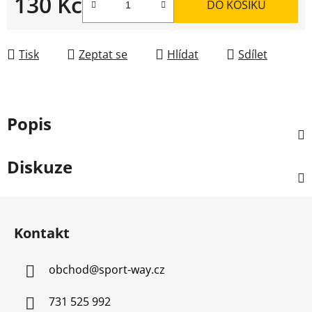
130 Kč
DO KOŠÍKU
Měrná cena:
Tisk
Zeptat se
Hlídat
Sdílet
Popis
Diskuze
Z
á
Kontakt
p
a
obchod
@
sport-way.cz
t
í
731 525 992