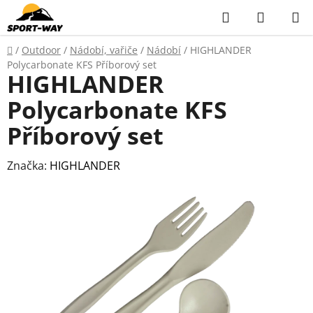
Přejít
Hledat
NÁKUP
na
KOŠÍK
obsah
Domů
/
Outdoor
/
Nádobí, vařiče
/
Nádobí
/
HIGHLANDER
Polycarbonate KFS Příborový set
HIGHLANDER
Polycarbonate KFS
Příborový set
Značka:
HIGHLANDER