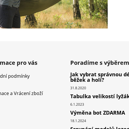
rmace pro vás
Poradíme s výběre
Jak vybrat správnou d
dní podmínky
běžek a holí?
31.8.2020
ace a Vrácení zboží
Tabulka velikostí lyžá
6.1.2023
Výměna bot ZDARMA
18.1.2024