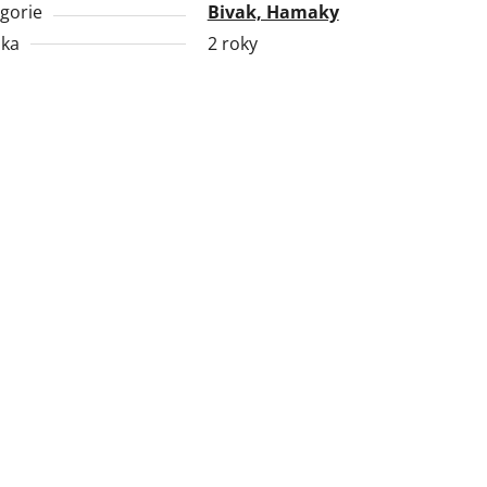
gorie
Bivak, Hamaky
uka
2 roky