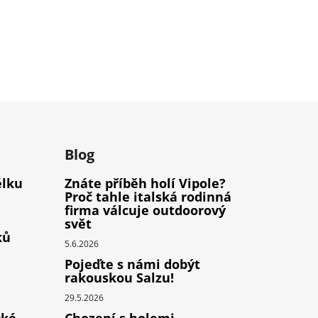
m
Blog
élku
Znáte příběh holí Vipole?
Proč tahle italská rodinná
firma válcuje outdoorový
svět
ků
5.6.2026
Pojeďte s námi dobýt
rakouskou Salzu!
29.5.2026