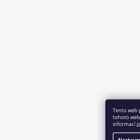
Tento web 
tohoto webu
informací
z