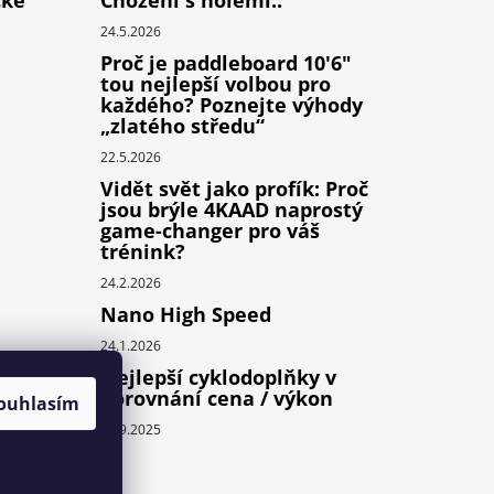
cké
Chození s holemi..
24.5.2026
Proč je paddleboard 10'6"
tou nejlepší volbou pro
každého? Poznejte výhody
„zlatého středu“
22.5.2026
Vidět svět jako profík: Proč
jsou brýle 4KAAD naprostý
game-changer pro váš
trénink?
24.2.2026
Nano High Speed
24.1.2026
Nejlepší cyklodoplňky v
porovnání cena / výkon
ouhlasím
24.9.2025