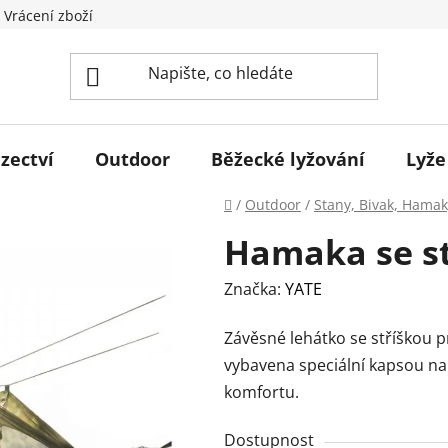
 Vrácení zboží
zectví
Outdoor
Běžecké lyžování
Lyže
Domů
/
Outdoor
/
Stany, Bivak, Hamak
Hamaka se s
Značka:
YATE
Závěsné lehátko se stříškou p
vybavena speciální kapsou na
komfortu.
Dostupnost