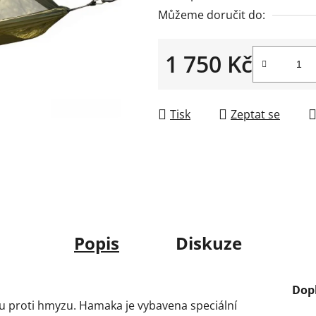
Můžeme doručit do:
1 750 Kč
Měrná cena:
Tisk
Zeptat se
Popis
Diskuze
Dop
kou proti hmyzu. Hamaka je vybavena speciální