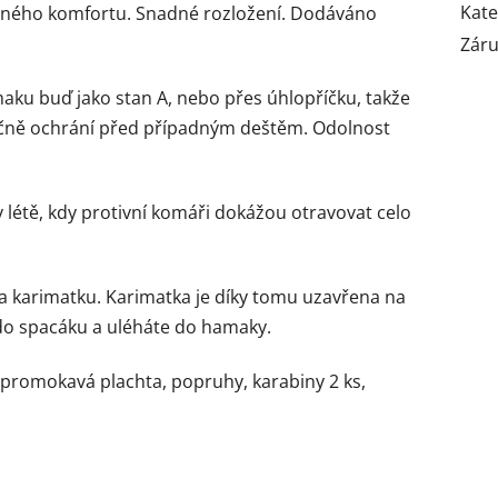
Kate
elného komfortu. Snadné rozložení. Dodáváno
Zár
aku buď jako stan A, nebo přes úhlopříčku, takže
tečně ochrání před případným deštěm. Odolnost
 v létě, kdy protivní komáři dokážou otravovat celo
a karimatku. Karimatka je díky tomu uzavřena na
do spacáku a uléháte do hamaky.
epromokavá plachta, popruhy, karabiny 2 ks,