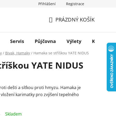
Přihlášení
Registrace
PRÁZDNÝ KOŠÍK
NÁKUPNÍ
KOŠÍK
Servis
Půjčovna
Výlety
Kontakt
y
/
Bivak, Hamaky
/
Hamaka se stříškou YATE NIDUS
tříškou YATE NIDUS
roti dešti a síťkou proti hmyzu. Hamaka je
 vložení karimatky pro zvýšení tepelného
Skladem