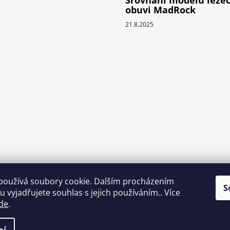
Srovnání modelů leze
obuvi MadRock
21.8.2025
používá soubory cookie. Dalším procházením
S
 vyjadřujete souhlas s jejich používáním.. Více
de
.