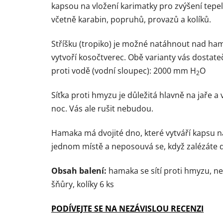
kapsou na vložení karimatky pro zvýšení tep
včetně karabin, popruhů, provazů a kolíků.
Stříšku (tropiko) je možné natáhnout nad ham
vytvoří kosočtverec. Obě varianty vás dosta
proti vodě (vodní sloupec): 2000 mm H
O
2
Síťka proti hmyzu je důležitá hlavně na jaře a
noc. Vás ale rušit nebudou.
Hamaka má dvojité dno, které vytváří kapsu n
jednom místě a neposouvá se, když zalézáte 
Obsah balení:
hamaka se sítí proti hmyzu, n
šňůry, kolíky 6 ks
PODÍVEJTE SE NA NEZÁVISLOU RECENZI