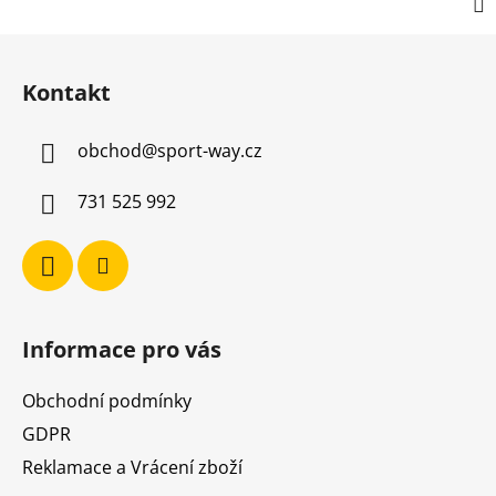
Z
á
Kontakt
p
a
obchod
@
sport-way.cz
t
í
731 525 992
Informace pro vás
Obchodní podmínky
GDPR
Reklamace a Vrácení zboží