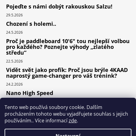
Pojeďte s námi dobýt rakouskou Salzu!
29.5.2026
Chození s holemi..
24.5.2026
Proč je paddleboard 10'6" tou nejlepší volbou
pro každého? Poznejte výhody „zlatého
středu“
22.5.2026
Vidět svět jako profík: Proč jsou brýle 4KAAD
naprostý game-changer pro váš trénink?
24.2.2026
Nano High Speed
24.1.2026
Tento web používá soubory cookie. Dalším
Nejlepší cyklodoplňky v porovnání cena /
procházením tohoto webu vyjadřujete souhlas s jejich
výkon
používáním.. Více informací
zde
.
24.9.2025