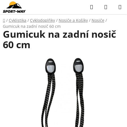
Přejít
Hledat
NÁKUP
na
KOŠÍK
obsah
Domů
/
Cyklistika
/
Cyklodoplňky
/
Nosiče a Košíky
/
Nosiče
/
Gumicuk na zadní nosič 60 cm
Gumicuk na zadní nosič
60 cm