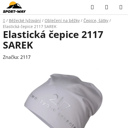
Přejít
Hledat
NÁKUP
na
KOŠÍK
obsah
Domů
/
Běžecké lyžování
/
Oblečení na běžky
/
Čepice, šátky
/
Elastická čepice 2117 SAREK
Elastická čepice 2117
SAREK
Značka:
2117