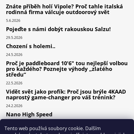
Znáte příběh holí Vipole? Proč tahle italská
rodinná firma válcuje outdoorový svět
5.6.2026
Pojeďte s námi dobýt rakouskou Salzu!
29.5.2026
Chození s holemi..
24.5.2026
Proč je paddleboard 10'6" tou nejlepší volbou
pro každého? Poznejte výhody „zlatého
středu“
22.5.2026
Vidět svět jako profík: Proč jsou brýle 4KAAD
naprostý game-changer pro váš trénink?
24.2.2026
Nano High Speed
24.1.2026
Tento web používá soubory cookie. Dalším
Nejlepší cyklodoplňky v porovnání cena /