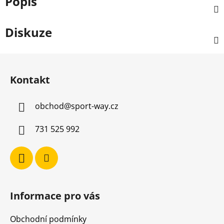
Popis
Diskuze
Z
á
Kontakt
p
a
obchod
@
sport-way.cz
t
í
731 525 992
Informace pro vás
Obchodní podmínky