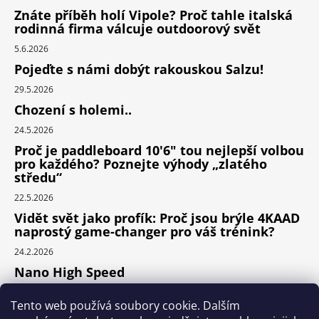
Znáte příběh holí Vipole? Proč tahle italská
rodinná firma válcuje outdoorový svět
5.6.2026
Pojeďte s námi dobýt rakouskou Salzu!
29.5.2026
Chození s holemi..
24.5.2026
Proč je paddleboard 10'6" tou nejlepší volbou
pro každého? Poznejte výhody „zlatého
středu“
22.5.2026
Vidět svět jako profík: Proč jsou brýle 4KAAD
naprostý game-changer pro váš trénink?
24.2.2026
Nano High Speed
24.1.2026
Tento web používá soubory cookie. Dalším
Nejlepší cyklodoplňky v porovnání cena /