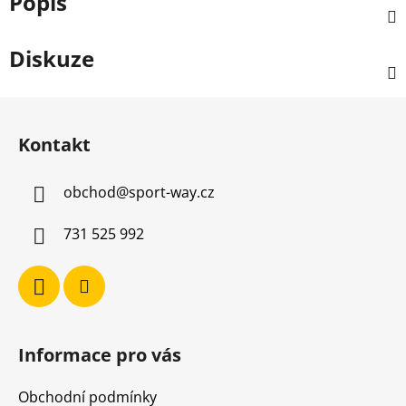
Popis
Diskuze
Z
á
Kontakt
p
a
obchod
@
sport-way.cz
t
í
731 525 992
Informace pro vás
Obchodní podmínky