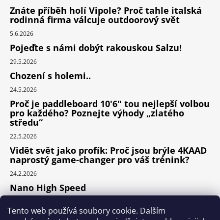
Znáte příběh holí Vipole? Proč tahle italská
rodinná firma válcuje outdoorový svět
5.6.2026
Pojeďte s námi dobýt rakouskou Salzu!
29.5.2026
Chození s holemi..
24.5.2026
Proč je paddleboard 10'6" tou nejlepší volbou
pro každého? Poznejte výhody „zlatého
středu“
22.5.2026
Vidět svět jako profík: Proč jsou brýle 4KAAD
naprostý game-changer pro váš trénink?
24.2.2026
Nano High Speed
24.1.2026
Tento web používá soubory cookie. Dalším
Nejlepší cyklodoplňky v porovnání cena /