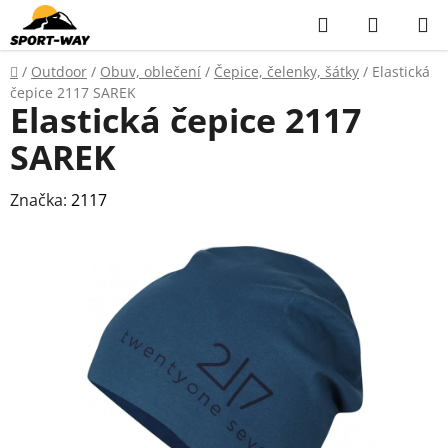
Přejít
Hledat
NÁKUP
na
KOŠÍK
obsah
Domů
/
Outdoor
/
Obuv, oblečení
/
Čepice, čelenky, šátky
/
Elastická
čepice 2117 SAREK
Elastická čepice 2117
SAREK
Značka:
2117