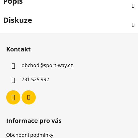
Popis
Diskuze
Z
á
Kontakt
p
a
obchod
@
sport-way.cz
t
í
731 525 992
Informace pro vás
Obchodní podmínky