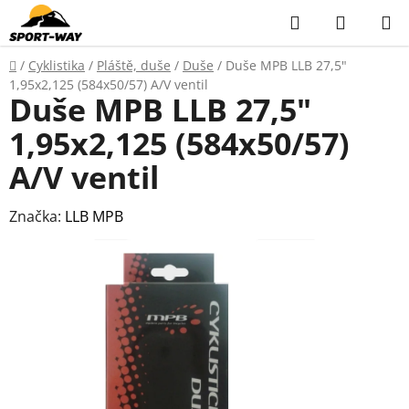
Přejít
Hledat
NÁKUP
na
KOŠÍK
obsah
Domů
/
Cyklistika
/
Pláště, duše
/
Duše
/
Duše MPB LLB 27,5"
1,95x2,125 (584x50/57) A/V ventil
Duše MPB LLB 27,5"
1,95x2,125 (584x50/57)
A/V ventil
Značka:
LLB MPB