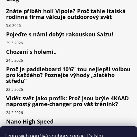
Znáte příběh holí Vipole? Proč tahle italská
rodinná firma válcuje outdoorový svět
5.6.2026
Pojeďte s námi dobýt rakouskou Salzu!
29.5.2026
Chození s holemi..
24.5.2026
Proč je paddleboard 10'6" tou nejlepší volbou
pro každého? Poznejte výhody „zlatého
středu“
22.5.2026
Vidět svět jako profík: Proč jsou brýle 4KAAD
naprostý game-changer pro váš trénink?
24.2.2026
Nano High Speed
24.1.2026
Tento web používá soubory cookie. Dalším