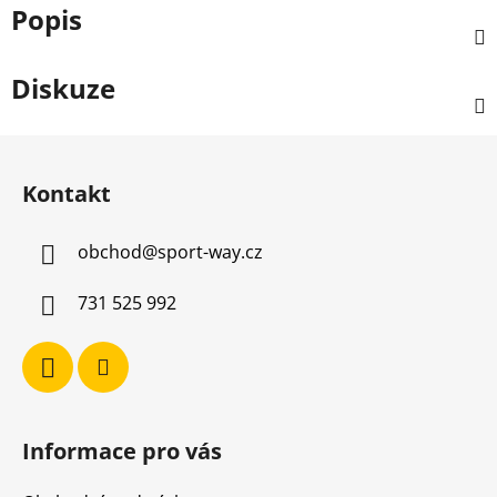
Popis
Diskuze
Z
á
Kontakt
p
a
obchod
@
sport-way.cz
t
í
731 525 992
Informace pro vás