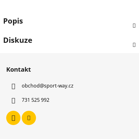
Popis
Diskuze
Z
á
Kontakt
p
a
obchod
@
sport-way.cz
t
í
731 525 992