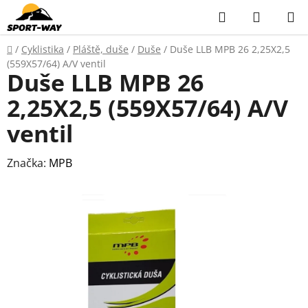
Přejít
Hledat
NÁKUP
na
KOŠÍK
obsah
Domů
/
Cyklistika
/
Pláště, duše
/
Duše
/
Duše LLB MPB 26 2,25X2,5
(559X57/64) A/V ventil
Duše LLB MPB 26
2,25X2,5 (559X57/64) A/V
ventil
Značka:
MPB