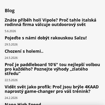
Blog
Znáte příběh holí Vipole? Proč tahle italská
rodinná firma válcuje outdoorový svět
5.6.2026
Pojeďte s námi dobýt rakouskou Salzu!
29.5.2026
Chození s holemi..
24.5.2026
Proč je paddleboard 10'6" tou nejlepší volbou
pro každého? Poznejte výhody „zlatého
středu“
22.5.2026
Vidět svět jako profík: Proč jsou brýle 4KAAD
naprostý game-changer pro váš trénink?
24.2.2026
Nano High Speed