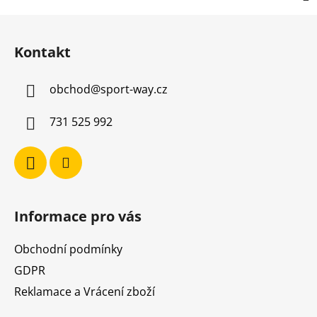
Z
á
Kontakt
p
a
obchod
@
sport-way.cz
t
í
731 525 992
Informace pro vás
Obchodní podmínky
GDPR
Reklamace a Vrácení zboží