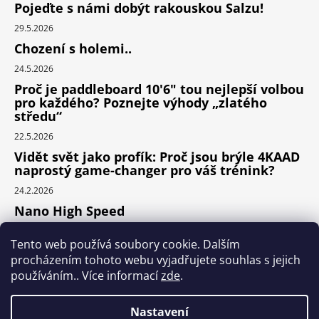
Pojeďte s námi dobýt rakouskou Salzu!
29.5.2026
Chození s holemi..
24.5.2026
Proč je paddleboard 10'6" tou nejlepší volbou
pro každého? Poznejte výhody „zlatého
středu“
22.5.2026
Vidět svět jako profík: Proč jsou brýle 4KAAD
naprostý game-changer pro váš trénink?
24.2.2026
Nano High Speed
24.1.2026
Tento web používá soubory cookie. Dalším
Nejlepší cyklodoplňky v porovnání cena /
procházením tohoto webu vyjadřujete souhlas s jejich
výkon
používáním.. Více informací
zde
.
24.9.2025
Nastavení