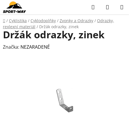
Přejít
Hledat
NÁKUP
na
KOŠÍK
obsah
Domů
/
Cyklistika
/
Cyklodoplňky
/
Zvonky a Odrazky
/
Odrazky,
rexlexní materiál
/
Držák odrazky, zinek
Držák odrazky, zinek
Značka:
NEZARADENÉ