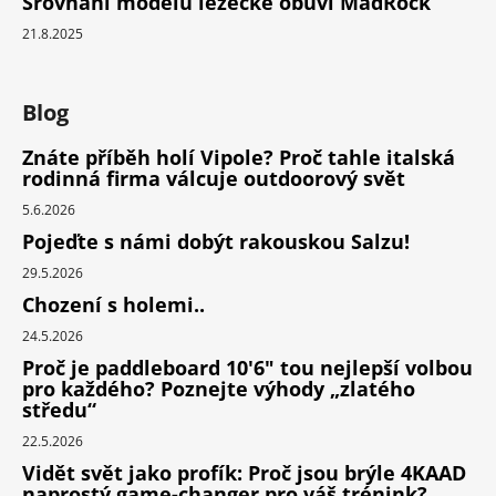
Srovnání modelů lezecké obuvi MadRock
21.8.2025
Blog
Znáte příběh holí Vipole? Proč tahle italská
rodinná firma válcuje outdoorový svět
5.6.2026
Pojeďte s námi dobýt rakouskou Salzu!
29.5.2026
Chození s holemi..
24.5.2026
Proč je paddleboard 10'6" tou nejlepší volbou
pro každého? Poznejte výhody „zlatého
středu“
22.5.2026
Vidět svět jako profík: Proč jsou brýle 4KAAD
naprostý game-changer pro váš trénink?