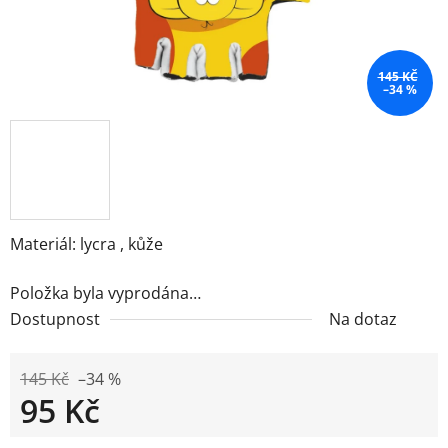
145 KČ
–34 %
Materiál: lycra , kůže
Položka byla vyprodána…
Dostupnost
Na dotaz
145 Kč
–34 %
95 Kč
Měrná cena: