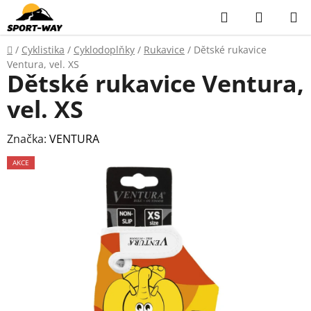
Přejít
Hledat
NÁKUP
na
KOŠÍK
obsah
Domů
/
Cyklistika
/
Cyklodoplňky
/
Rukavice
/
Dětské rukavice
Ventura, vel. XS
Dětské rukavice Ventura,
vel. XS
Značka:
VENTURA
AKCE