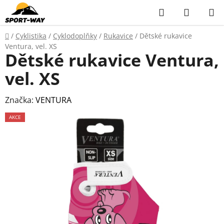
Přejít
Hledat
NÁKUP
na
KOŠÍK
obsah
Domů
/
Cyklistika
/
Cyklodoplňky
/
Rukavice
/
Dětské rukavice
Ventura, vel. XS
Dětské rukavice Ventura,
vel. XS
Značka:
VENTURA
AKCE