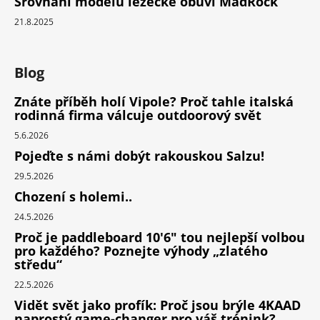
Srovnání modelů lezecké obuvi MadRock
21.8.2025
Blog
Znáte příběh holí Vipole? Proč tahle italská
rodinná firma válcuje outdoorový svět
5.6.2026
Pojeďte s námi dobýt rakouskou Salzu!
29.5.2026
Chození s holemi..
24.5.2026
Proč je paddleboard 10'6" tou nejlepší volbou
pro každého? Poznejte výhody „zlatého
středu“
22.5.2026
Vidět svět jako profík: Proč jsou brýle 4KAAD
naprostý game-changer pro váš trénink?