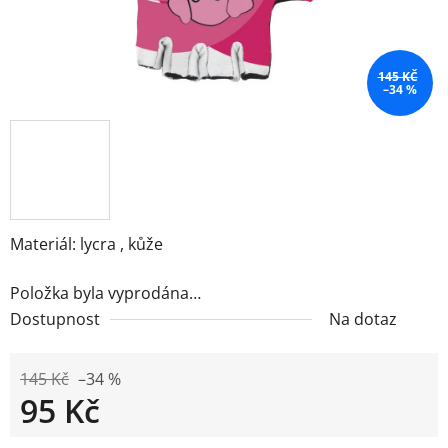
145 KČ
–34 %
Materiál: lycra , kůže
Položka byla vyprodána…
Dostupnost
Na dotaz
145 Kč
–34 %
95 Kč
Měrná cena: