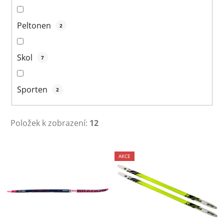
Peltonen
2
Skol
7
Sporten
2
Položek k zobrazení:
12
V
AKCE
ý
p
i
s
p