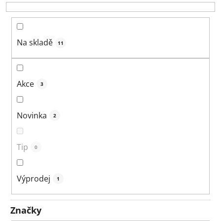
o
d
u
k
Na skladě
11
t
ů
Akce
3
Novinka
2
Tip
0
Výprodej
1
Značky