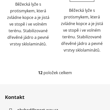
Běžecká lyže s
Běžecká lyže s
protismykem, která
protismykem, která
zvládne kopce a je jistá
zvládne kopce a je jistá
ve stopě i ve volném
ve stopě i ve volném
terénu. Stabilizované
terénu. Stabilizované
dřevěné jádro a pevné
dřevěné jádro a pevné
vrstvy sklolaminátů.
vrstvy sklolaminátů.
12
položek celkem
O
v
l
Z
á
á
d
Kontakt
p
a
a
c