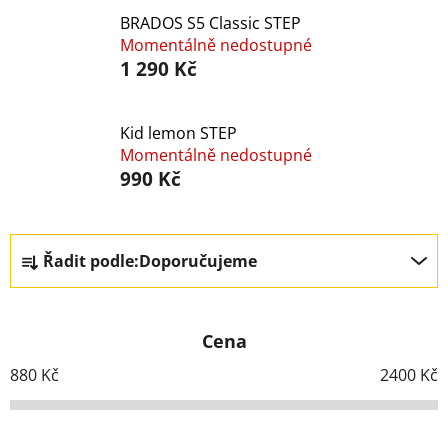
BRADOS S5 Classic STEP
Momentálně nedostupné
1 290 Kč
Kid lemon STEP
Momentálně nedostupné
990 Kč
Ř
Řadit podle:
Doporučujeme
a
z
e
Cena
n
í
880
Kč
2400
Kč
p
r