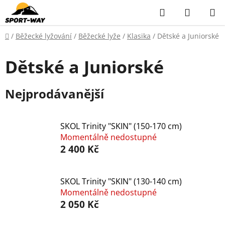
Přejít
Hledat
NÁKUP
na
KOŠÍK
obsah
Domů
/
Běžecké lyžování
/
Běžecké lyže
/
Klasika
/
Dětské a Juniorské
Dětské a Juniorské
Nejprodávanější
SKOL Trinity "SKIN" (150-170 cm)
Momentálně nedostupné
2 400 Kč
SKOL Trinity "SKIN" (130-140 cm)
Momentálně nedostupné
2 050 Kč