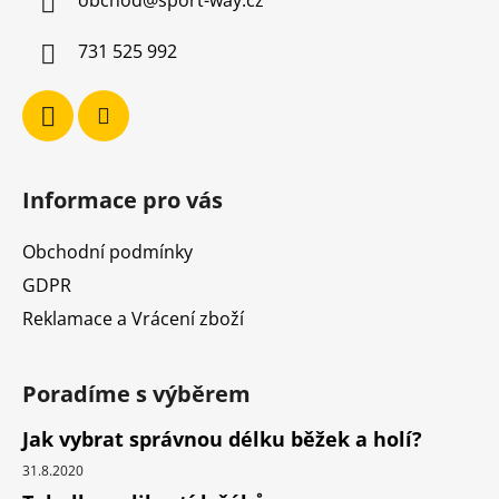
obchod
@
sport-way.cz
t
í
í
p
731 525 992
r
v
k
y
v
ý
Informace pro vás
p
i
Obchodní podmínky
s
u
GDPR
Reklamace a Vrácení zboží
Poradíme s výběrem
Jak vybrat správnou délku běžek a holí?
31.8.2020