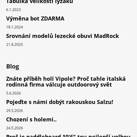
Tabulka velikostí lyžáků
6.1.2023
Výměna bot ZDARMA
18.1.2024
Srovnání modelů lezecké obuvi MadRock
21.8.2025
Blog
Znáte příběh holí Vipole? Proč tahle italská
rodinná firma válcuje outdoorový svět
5.6.2026
Pojeďte s námi dobýt rakouskou Salzu!
29.5.2026
Chození s holemi..
24.5.2026
Proč je paddleboard 10'6" tou nejlepší volbou