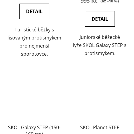
995 Kč
(až –10 %)
DETAIL
DETAIL
Turistické běžky s
Juniorské běžecké
lisovaným protismykem
lyže SKOL Galaxy STEP s
pro nejmenší
protismykem.
sporotovce.
SKOL Galaxy STEP (150-
SKOL Planet STEP