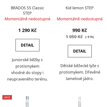
r
o
BRADOS S5 Classic
Kid lemon STEP
STEP
d
Momentálně nedostupné
Momentálně nedostupné
u
k
1 290 Kč
990 Kč
t
1 050 Kč
(–5 %)
ů
DETAIL
DETAIL
Juniorské běžky s
Dětské běžecké lyže s
protismykem
protismykem. Dřevěné
vhodné do stopy i
lamelové jádro.
neupraveného terénu.
AKCE