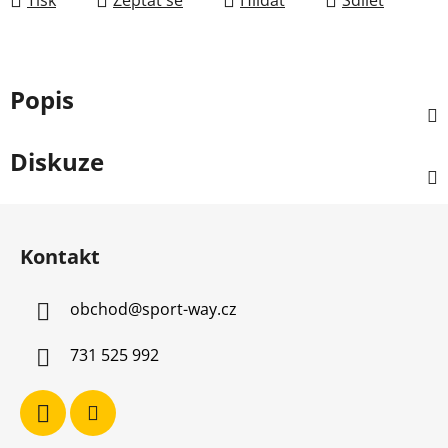
Popis
Diskuze
Z
á
Kontakt
p
a
obchod
@
sport-way.cz
t
í
731 525 992