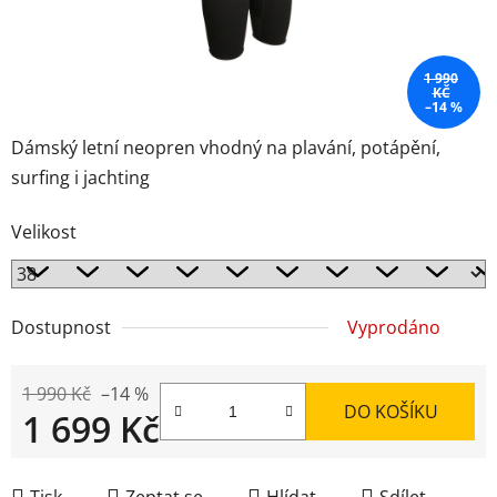
1 990
KČ
–14 %
Dámský letní neopren vhodný na plavání, potápění,
surfing i jachting
Velikost
Dostupnost
Vyprodáno
1 990 Kč
–14 %
DO KOŠÍKU
1 699 Kč
Měrná cena:
Tisk
Zeptat se
Hlídat
Sdílet