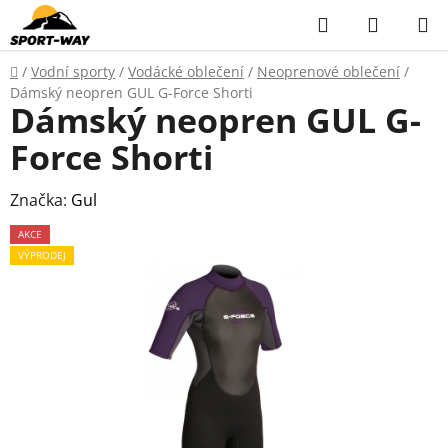
Přejít
Hledat
NÁKUP
na
KOŠÍK
obsah
Domů
/
Vodní sporty
/
Vodácké oblečení
/
Neoprenové oblečení
/
Dámský neopren GUL G-Force Shorti
Dámský neopren GUL G-
Force Shorti
Značka:
Gul
AKCE
VÝPRODEJ