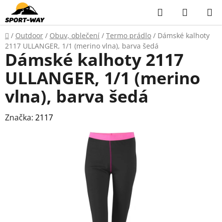
Přejít
Hledat
NÁKUP
na
KOŠÍK
obsah
Domů
/
Outdoor
/
Obuv, oblečení
/
Termo prádlo
/
Dámské kalhoty
2117 ULLANGER, 1/1 (merino vlna), barva šedá
Dámské kalhoty 2117
ULLANGER, 1/1 (merino
vlna), barva šedá
Značka:
2117