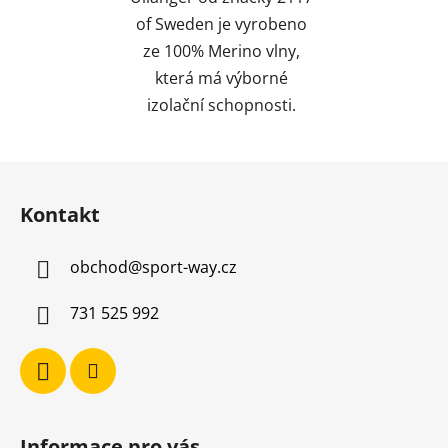
of Sweden je vyrobeno
ze 100% Merino vlny,
která má výborné
izolační schopnosti.
Z
á
Kontakt
p
a
obchod
@
sport-way.cz
t
í
731 525 992
Informace pro vás