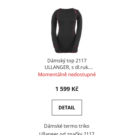
Dámský top 2117
ULLANGER, s dl.ruk.
(merino vlna), barva
Momentálně nedostupné
šedá
1 599 Kč
DETAIL
Dámské termo triko
Ullanger od značky 2117