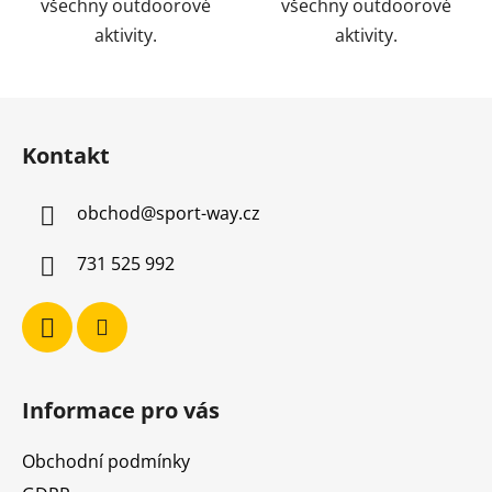
všechny outdoorové
všechny outdoorové
aktivity.
aktivity.
Z
á
Kontakt
p
a
obchod
@
sport-way.cz
t
í
731 525 992
Informace pro vás
Obchodní podmínky