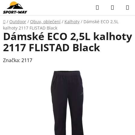
Přejít
Hledat
NÁKUP
na
KOŠÍK
obsah
Domů
/
Outdoor
/
Obuv, oblečení
/
Kalhoty
/
Dámské ECO 2,5L
kalhoty 2117 FLISTAD Black
Dámské ECO 2,5L kalhoty
2117 FLISTAD Black
Značka:
2117