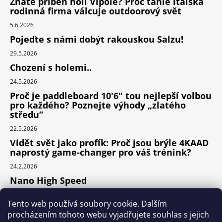
Znáte příběh holí Vipole? Proč tahle italská
rodinná firma válcuje outdoorový svět
5.6.2026
Pojeďte s námi dobýt rakouskou Salzu!
29.5.2026
Chození s holemi..
24.5.2026
Proč je paddleboard 10'6" tou nejlepší volbou
pro každého? Poznejte výhody „zlatého
středu“
22.5.2026
Vidět svět jako profík: Proč jsou brýle 4KAAD
naprostý game-changer pro váš trénink?
24.2.2026
Nano High Speed
24.1.2026
Tento web používá soubory cookie. Dalším
Nejlepší cyklodoplňky v porovnání cena /
procházením tohoto webu vyjadřujete souhlas s jejich
výkon