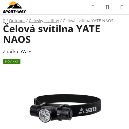
Přejít
Hledat
NÁKUP
na
KOŠÍK
obsah
Domů
/
Outdoor
/
Čelovky, svítilny
/
Čelová svítilna YATE NAOS
Čelová svítilna YATE
NAOS
Značka:
YATE
NOVINKA