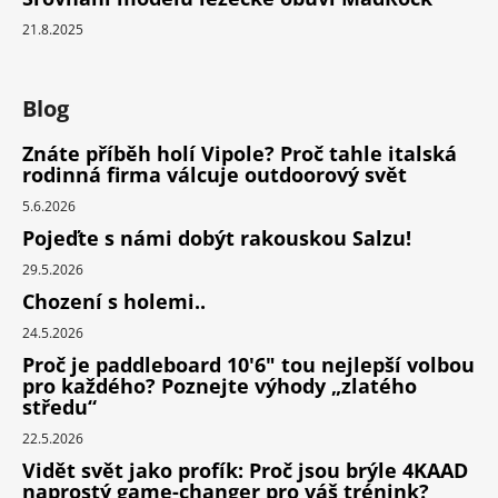
21.8.2025
Blog
Znáte příběh holí Vipole? Proč tahle italská
rodinná firma válcuje outdoorový svět
5.6.2026
Pojeďte s námi dobýt rakouskou Salzu!
29.5.2026
Chození s holemi..
24.5.2026
Proč je paddleboard 10'6" tou nejlepší volbou
pro každého? Poznejte výhody „zlatého
středu“
22.5.2026
Vidět svět jako profík: Proč jsou brýle 4KAAD
naprostý game-changer pro váš trénink?