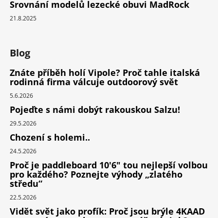
Srovnání modelů lezecké obuvi MadRock
21.8.2025
Blog
Znáte příběh holí Vipole? Proč tahle italská
rodinná firma válcuje outdoorový svět
5.6.2026
Pojeďte s námi dobýt rakouskou Salzu!
29.5.2026
Chození s holemi..
24.5.2026
Proč je paddleboard 10'6" tou nejlepší volbou
pro každého? Poznejte výhody „zlatého
středu“
22.5.2026
Vidět svět jako profík: Proč jsou brýle 4KAAD