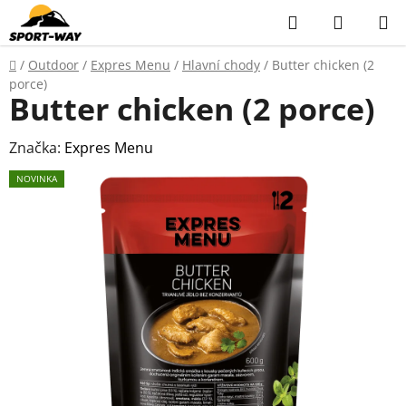
Přejít
Hledat
NÁKUP
na
KOŠÍK
obsah
Domů
/
Outdoor
/
Expres Menu
/
Hlavní chody
/
Butter chicken (2
porce)
Butter chicken (2 porce)
Značka:
Expres Menu
NOVINKA