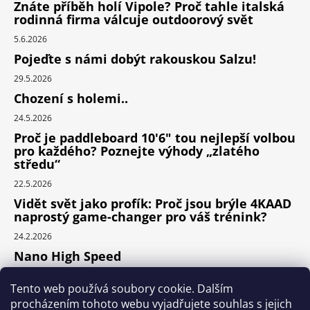
Znáte příběh holí Vipole? Proč tahle italská
rodinná firma válcuje outdoorový svět
5.6.2026
Pojeďte s námi dobýt rakouskou Salzu!
29.5.2026
Chození s holemi..
24.5.2026
Proč je paddleboard 10'6" tou nejlepší volbou
pro každého? Poznejte výhody „zlatého
středu“
22.5.2026
Vidět svět jako profík: Proč jsou brýle 4KAAD
naprostý game-changer pro váš trénink?
24.2.2026
Nano High Speed
24.1.2026
Tento web používá soubory cookie. Dalším
Nejlepší cyklodoplňky v porovnání cena /
procházením tohoto webu vyjadřujete souhlas s jejich
výkon