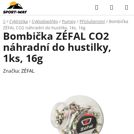
Přejít
Hledat
NÁKUP
na
KOŠÍK
obsah
Domů
/
Cyklistika
/
Cyklodoplňky
/
Pumpy
/
Příslušenství
/
Bombička
ZÉFAL CO2 náhradní do hustilky, 1ks, 16g
Bombička ZÉFAL CO2
náhradní do hustilky,
1ks, 16g
Značka:
ZÉFAL