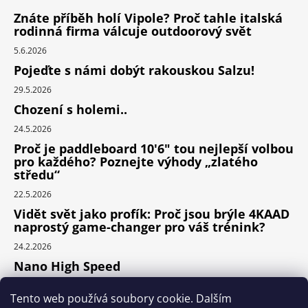
Znáte příběh holí Vipole? Proč tahle italská
rodinná firma válcuje outdoorový svět
5.6.2026
Pojeďte s námi dobýt rakouskou Salzu!
29.5.2026
Chození s holemi..
24.5.2026
Proč je paddleboard 10'6" tou nejlepší volbou
pro každého? Poznejte výhody „zlatého
středu“
22.5.2026
Vidět svět jako profík: Proč jsou brýle 4KAAD
naprostý game-changer pro váš trénink?
24.2.2026
Nano High Speed
24.1.2026
Tento web používá soubory cookie. Dalším
Nejlepší cyklodoplňky v porovnání cena /