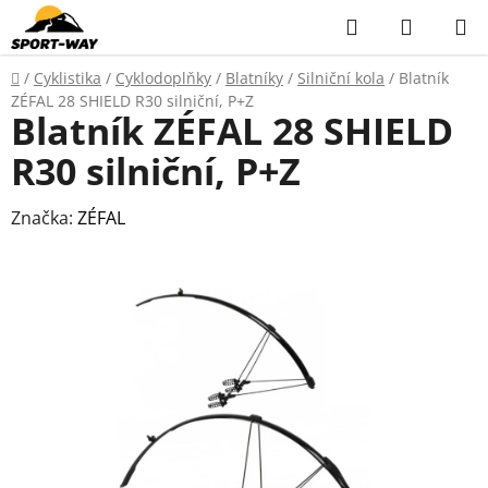
Přejít
Hledat
NÁKUP
na
KOŠÍK
obsah
Domů
/
Cyklistika
/
Cyklodoplňky
/
Blatníky
/
Silniční kola
/
Blatník
ZÉFAL 28 SHIELD R30 silniční, P+Z
Blatník ZÉFAL 28 SHIELD
R30 silniční, P+Z
Značka:
ZÉFAL