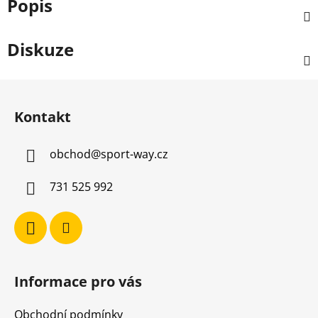
Popis
Diskuze
Z
á
Kontakt
p
a
obchod
@
sport-way.cz
t
í
731 525 992
Informace pro vás
Obchodní podmínky