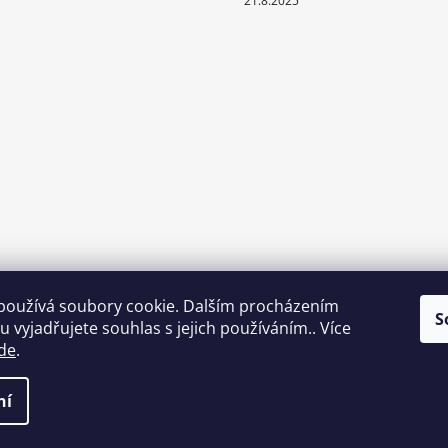
21.8.2025
používá soubory cookie. Dalším procházením
S
 vyjadřujete souhlas s jejich používáním.. Více
de
.
ní
vyhrazena.