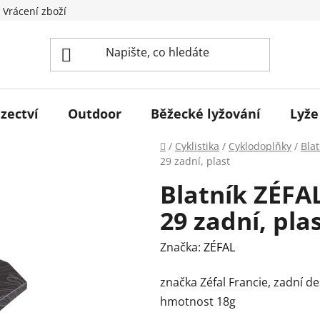
 Vrácení zboží
zectví
Outdoor
Běžecké lyžování
Lyže
Domů
/
Cyklistika
/
Cyklodoplňky
/
Blat
29 zadní, plast
Blatník ZÉFAL
29 zadní, pla
Značka:
ZÉFAL
značka Zéfal Francie, zadní d
hmotnost 18g