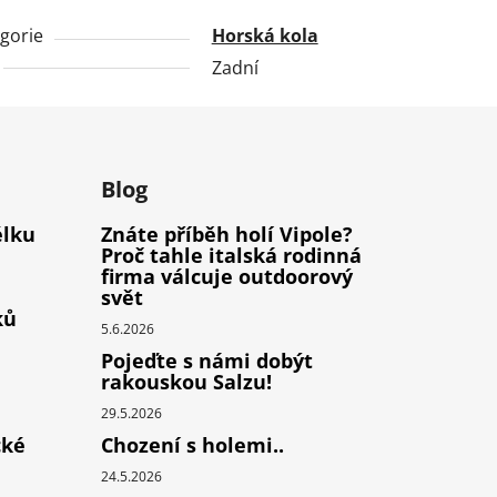
gorie
Horská kola
Zadní
m
Blog
élku
Znáte příběh holí Vipole?
Proč tahle italská rodinná
firma válcuje outdoorový
svět
ků
5.6.2026
Pojeďte s námi dobýt
rakouskou Salzu!
29.5.2026
cké
Chození s holemi..
24.5.2026