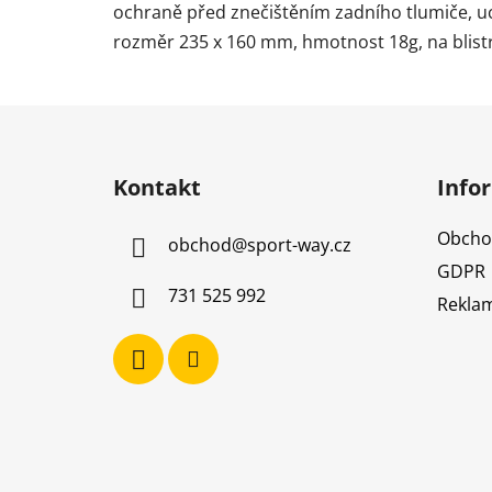
ochraně před znečištěním zadního tlumiče, u
rozměr 235 x 160 mm, hmotnost 18g, na blistr
Z
á
Kontakt
Info
p
a
Obcho
obchod
@
sport-way.cz
t
GDPR
í
731 525 992
Reklam