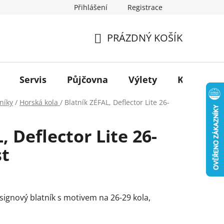
Přihlášení
Registrace
PRÁZDNÝ KOŠÍK
NÁKUPNÍ
KOŠÍK
Servis
Půjčovna
Výlety
Kontakt
níky
/
Horská kola
/
Blatník ZÉFAL, Deflector Lite 26-
, Deflector Lite 26-
st
esignový blatník s motivem na 26-29 kola,