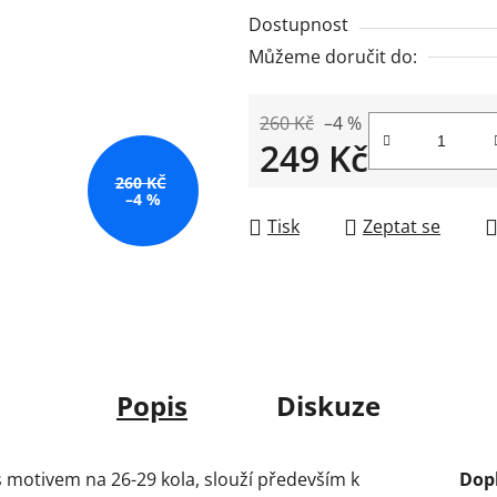
Dostupnost
Můžeme doručit do:
260 Kč
–4 %
249 Kč
260 KČ
Měrná cena:
–4 %
Tisk
Zeptat se
Popis
Diskuze
 s motivem na 26-29 kola, slouží především k
Dop