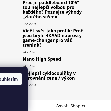
Proč je paddleboard 10'6"
tou nejlepší volbou pro
každého? Poznejte výhody
„zlatého středu“
22.5.2026
Vidět svět jako profík: Proč
jsou brýle 4KAAD naprostý
game-changer pro váš
trénink?
24.2.2026
Nano High Speed
24.1.2026
Nejlepší cyklodoplňky v
porovnání cena / výkon
ouhlasím
24.9.2025
Vytvořil Shoptet