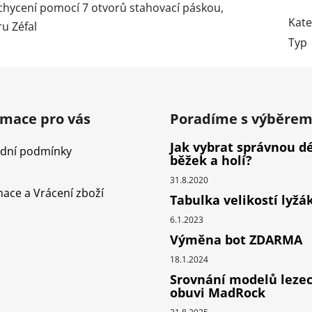
chycení pomocí 7 otvorů stahovací páskou,
Kate
u Zéfal
Typ
rmace pro vás
Poradíme s výběre
Jak vybrat správnou d
dní podmínky
běžek a holí?
31.8.2020
ace a Vrácení zboží
Tabulka velikostí lyžá
6.1.2023
Výměna bot ZDARMA
18.1.2024
Srovnání modelů leze
obuvi MadRock