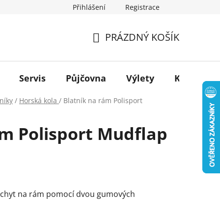
Přihlášení
Registrace
PRÁZDNÝ KOŠÍK
NÁKUPNÍ
KOŠÍK
Servis
Půjčovna
Výlety
Kontakt
níky
/
Horská kola
/
Blatník na rám Polisport
ám Polisport Mudflap
úchyt na rám pomocí dvou gumových