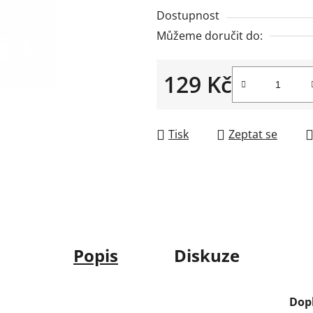
Dostupnost
Můžeme doručit do:
129 Kč
Měrná cena:
Tisk
Zeptat se
Popis
Diskuze
Dop