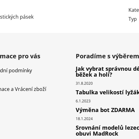
Kate
stických pásek
Typ
rmace pro vás
Poradíme s výběre
Jak vybrat správnou d
dní podmínky
běžek a holí?
31.8.2020
ace a Vrácení zboží
Tabulka velikostí lyžá
6.1.2023
Výměna bot ZDARMA
18.1.2024
Srovnání modelů leze
obuvi MadRock