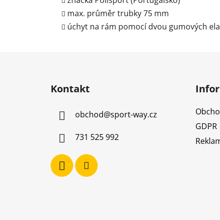
značka Polisport (Portugalsko)
max. průměr trubky 75 mm
úchyt na rám pomocí dvou gumových ela
Z
á
Kontakt
Info
p
a
Obcho
obchod
@
sport-way.cz
t
GDPR
í
731 525 992
Reklam