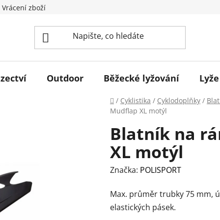
 Vrácení zboží
zectví
Outdoor
Běžecké lyžování
Lyže
Domů
/
Cyklistika
/
Cyklodoplňky
/
Blat
Mudflap XL motýl
Blatník na r
XL motýl
Značka:
POLISPORT
Max. průměr trubky 75 mm, 
elastických pásek.