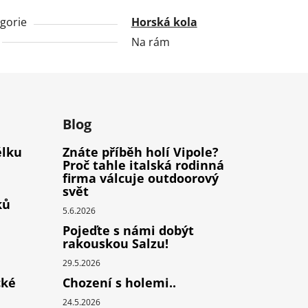
gorie
Horská kola
Na rám
m
Blog
élku
Znáte příběh holí Vipole?
Proč tahle italská rodinná
firma válcuje outdoorový
svět
ků
5.6.2026
Pojeďte s námi dobýt
rakouskou Salzu!
29.5.2026
cké
Chození s holemi..
24.5.2026