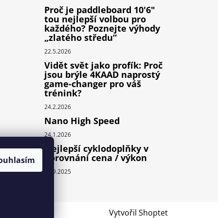
Proč je paddleboard 10'6"
tou nejlepší volbou pro
každého? Poznejte výhody
„zlatého středu“
22.5.2026
Vidět svět jako profík: Proč
jsou brýle 4KAAD naprostý
game-changer pro váš
trénink?
24.2.2026
Nano High Speed
24.1.2026
Nejlepší cyklodoplňky v
porovnání cena / výkon
ouhlasím
24.9.2025
Vytvořil Shoptet