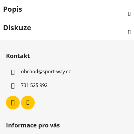
Popis
Diskuze
Z
á
Kontakt
p
a
obchod
@
sport-way.cz
t
í
731 525 992
Informace pro vás