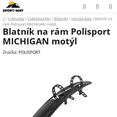
Přejít
Hledat
NÁKUP
na
KOŠÍK
obsah
Domů
/
Cyklistika
/
Cyklodoplňky
/
Blatníky
/
Horská kola
/
Blatník na
rám Polisport MICHIGAN motýl
Blatník na rám Polisport
MICHIGAN motýl
Značka:
POLISPORT