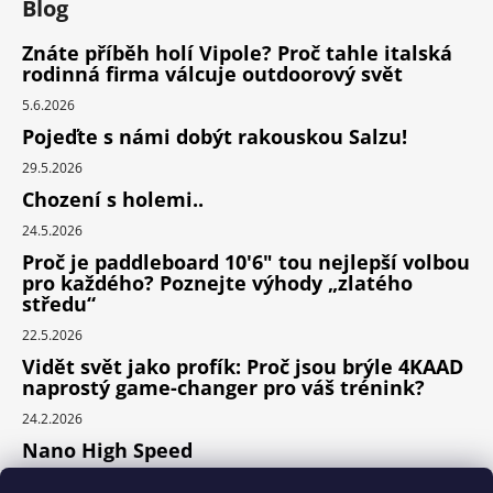
Blog
Znáte příběh holí Vipole? Proč tahle italská
rodinná firma válcuje outdoorový svět
5.6.2026
Pojeďte s námi dobýt rakouskou Salzu!
29.5.2026
Chození s holemi..
24.5.2026
Proč je paddleboard 10'6" tou nejlepší volbou
pro každého? Poznejte výhody „zlatého
středu“
22.5.2026
Vidět svět jako profík: Proč jsou brýle 4KAAD
naprostý game-changer pro váš trénink?
24.2.2026
Nano High Speed
24.1.2026