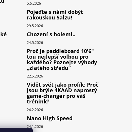
ků
5.6.2026
Pojeďte s námi dobýt
rakouskou Salzu!
29.5.2026
cké
Chození s holemi..
24.5.2026
Proč je paddleboard 10'6"
tou nejlepší volbou pro
každého? Poznejte výhody
„zlatého středu“
22.5.2026
Vidět svět jako profík: Proč
jsou brýle 4KAAD naprostý
game-changer pro váš
trénink?
24.2.2026
Nano High Speed
24.1.2026