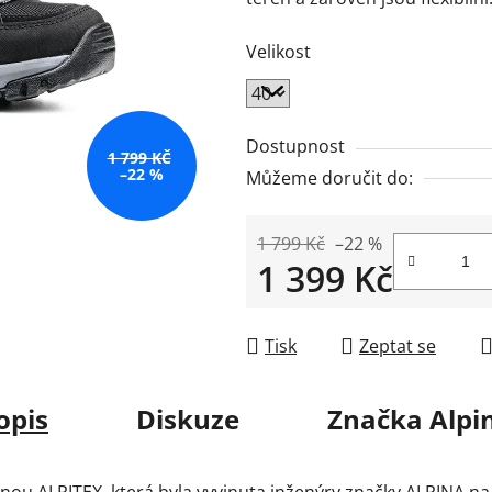
Velikost
Dostupnost
1 799 KČ
–22 %
Můžeme doručit do:
1 799 Kč
–22 %
1 399 Kč
Měrná cena:
Tisk
Zeptat se
opis
Diskuze
Značka
Alpi
ou ALPITEX, která byla vyvinuta inženýry značky ALPINA na