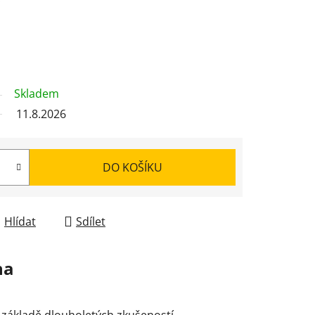
Skladem
11.8.2026
DO KOŠÍKU
Hlídat
Sdílet
na
 základě dlouholetých zkušeností