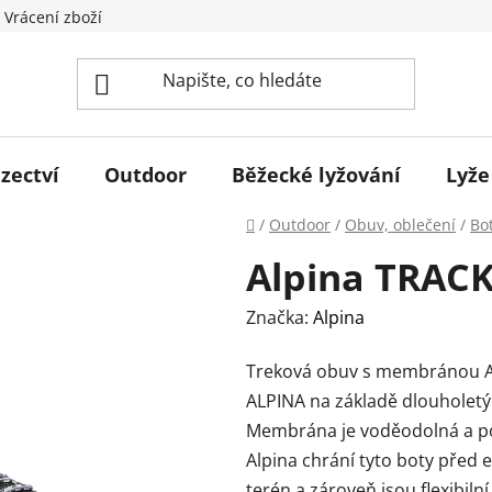
 Vrácení zboží
zectví
Outdoor
Běžecké lyžování
Lyže
Domů
/
Outdoor
/
Obuv, oblečení
/
Bo
Alpina TRAC
Značka:
Alpina
Treková obuv s membránou ALP
ALPINA na základě dlouholetýc
Membrána je voděodolná a po
Alpina chrání tyto boty před e
terén a zároveň jsou flexibilní