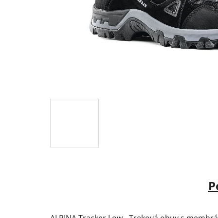
P
ALPINA Tracker Low - Treková obuv s membrán