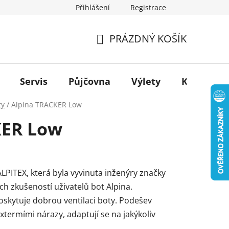
Přihlášení
Registrace
PRÁZDNÝ KOŠÍK
NÁKUPNÍ
KOŠÍK
Servis
Půjčovna
Výlety
Kontakt
ty
/
Alpina TRACKER Low
KER Low
ITEX, která byla vyvinuta inženýry značky
h zkušeností uživatelů bot Alpina.
skytuje dobrou ventilaci boty. Podešev
xtermími nárazy, adaptují se na jakýkoliv
.