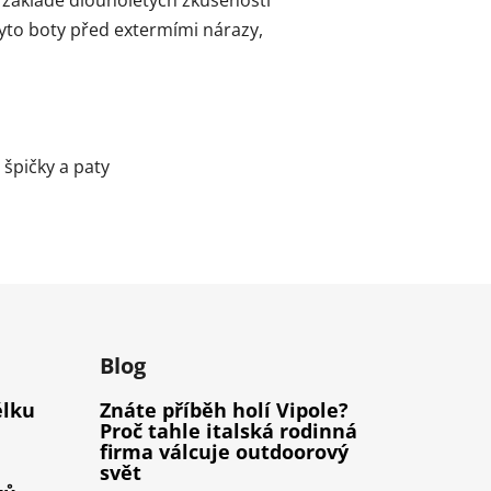
tyto boty před extermími nárazy,
špičky a paty
m
Blog
élku
Znáte příběh holí Vipole?
Proč tahle italská rodinná
firma válcuje outdoorový
svět