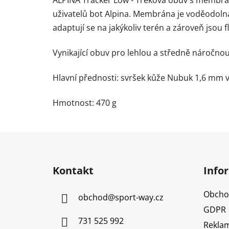
uživatelů bot Alpina. Membrána je voděodolná
adaptují se na jakýkoliv terén a zároveň jsou fl
Vynikající obuv pro lehlou a středně náročnou 
Hlavní přednosti: svršek kůže Nubuk 1,6 mm 
Hmotnost: 470 g
Z
á
Kontakt
Info
p
a
Obcho
obchod
@
sport-way.cz
t
GDPR
í
731 525 992
Reklam