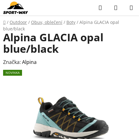
Přejít
Hledat
NÁKUP
na
KOŠÍK
obsah
Domů
/
Outdoor
/
Obuv, oblečení
/
Boty
/
Alpina GLACIA opal
blue/black
Alpina GLACIA opal
blue/black
Značka:
Alpina
NOVINKA