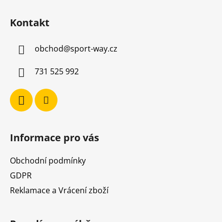
Z
á
Kontakt
p
a
obchod
@
sport-way.cz
t
í
731 525 992
Informace pro vás
Obchodní podmínky
GDPR
Reklamace a Vrácení zboží