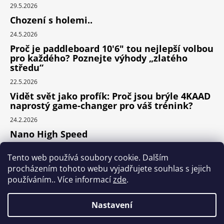
29.5.2026
Chození s holemi..
24.5.2026
Proč je paddleboard 10'6" tou nejlepší volbou
pro každého? Poznejte výhody „zlatého
středu“
22.5.2026
Vidět svět jako profík: Proč jsou brýle 4KAAD
naprostý game-changer pro váš trénink?
24.2.2026
Nano High Speed
24.1.2026
Tento web používá soubory cookie. Dalším
Nejlepší cyklodoplňky v porovnání cena /
procházením tohoto webu vyjadřujete souhlas s jejich
výkon
používáním.. Více informací
zde
.
24.9.2025
Nastavení