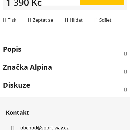
1 390 Kč
Měrná cena:
Tisk
Zeptat se
Hlídat
Sdílet
Popis
Značka
Alpina
Diskuze
Z
á
Kontakt
p
a
obchod
@
sport-way.cz