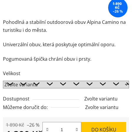
1 890
KČ
–26 %
Pohodlná a stabilní outdoorová obuv Alpina Camino na
turistiku i do města.
Univerzální obuv, která poskytuje optimální oporu.
Pogumovaná špička chrání obuv i prsty.
Velikost
Dostupnost
Zvolte variantu
Můžeme doručit do:
Zvolte variantu
1 890 Kč
–26 %
DO KOŠÍKU