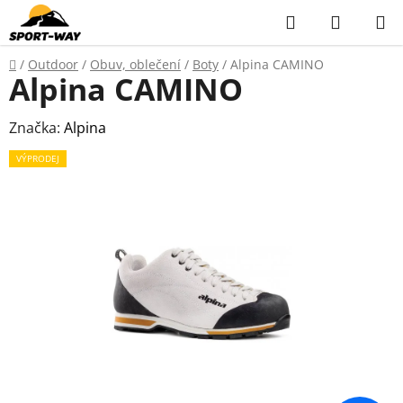
Přejít
Hledat
NÁKUP
na
KOŠÍK
obsah
Domů
/
Outdoor
/
Obuv, oblečení
/
Boty
/
Alpina CAMINO
Alpina CAMINO
Značka:
Alpina
VÝPRODEJ