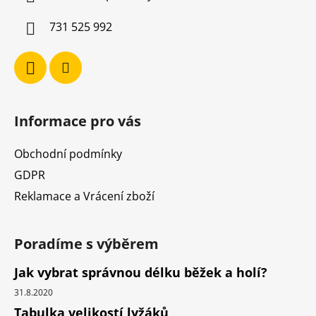
t
í
731 525 992
Informace pro vás
Obchodní podmínky
GDPR
Reklamace a Vrácení zboží
Poradíme s výběrem
Jak vybrat správnou délku běžek a holí?
31.8.2020
Tabulka velikostí lyžáků