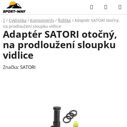
Přejít
Hledat
NÁKUP
na
KOŠÍK
obsah
Domů
/
Cyklistika
/
Komponenty
/
Řidítka
/
Adaptér SATORI otočný,
na prodloužení sloupku vidlice
Adaptér SATORI otočný,
na prodloužení sloupku
vidlice
Značka:
SATORI