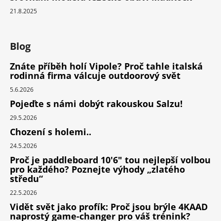
21.8.2025
Blog
Znáte příběh holí Vipole? Proč tahle italská
rodinná firma válcuje outdoorový svět
5.6.2026
Pojeďte s námi dobýt rakouskou Salzu!
29.5.2026
Chození s holemi..
24.5.2026
Proč je paddleboard 10'6" tou nejlepší volbou
pro každého? Poznejte výhody „zlatého
středu“
22.5.2026
Vidět svět jako profík: Proč jsou brýle 4KAAD
naprostý game-changer pro váš trénink?