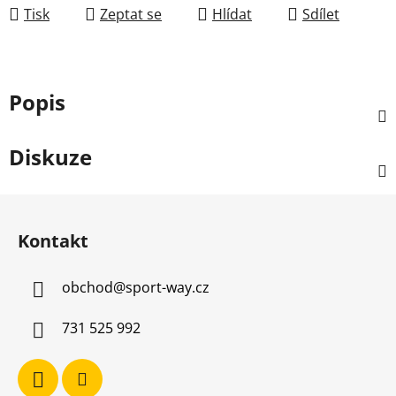
Tisk
Zeptat se
Hlídat
Sdílet
Popis
Diskuze
Z
á
Kontakt
p
a
obchod
@
sport-way.cz
t
í
731 525 992