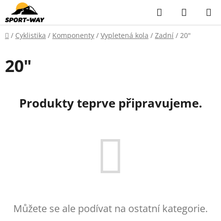
Přejít
Hledat
NÁKUP
na
KOŠÍK
obsah
Domů
/
Cyklistika
/
Komponenty
/
Vypletená kola
/
Zadní
/
20"
20"
Produkty teprve připravujeme.
Můžete se ale podívat na ostatní kategorie.