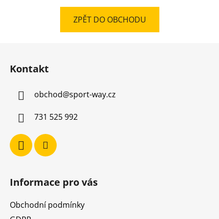
ZPĚT DO OBCHODU
Z
á
Kontakt
p
a
obchod
@
sport-way.cz
t
í
731 525 992
Informace pro vás
Obchodní podmínky