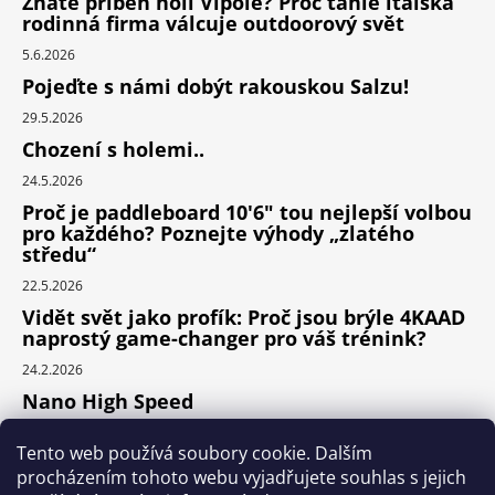
Znáte příběh holí Vipole? Proč tahle italská
rodinná firma válcuje outdoorový svět
5.6.2026
Pojeďte s námi dobýt rakouskou Salzu!
29.5.2026
Chození s holemi..
24.5.2026
Proč je paddleboard 10'6" tou nejlepší volbou
pro každého? Poznejte výhody „zlatého
středu“
22.5.2026
Vidět svět jako profík: Proč jsou brýle 4KAAD
naprostý game-changer pro váš trénink?
24.2.2026
Nano High Speed
24.1.2026
Tento web používá soubory cookie. Dalším
Nejlepší cyklodoplňky v porovnání cena /
procházením tohoto webu vyjadřujete souhlas s jejich
výkon